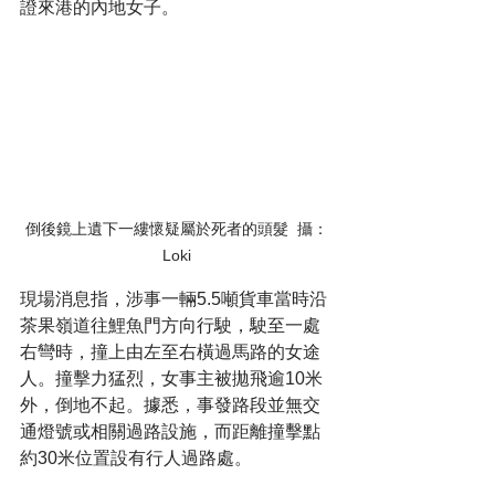
證來港的內地女子。
倒後鏡上遺下一縷懷疑屬於死者的頭髮  攝：
Loki
現場消息指，涉事一輛5.5噸貨車當時沿
茶果嶺道往鯉魚門方向行駛，駛至一處
右彎時，撞上由左至右橫過馬路的女途
人。撞擊力猛烈，女事主被拋飛逾10米
外，倒地不起。據悉，事發路段並無交
通燈號或相關過路設施，而距離撞擊點
約30米位置設有行人過路處。