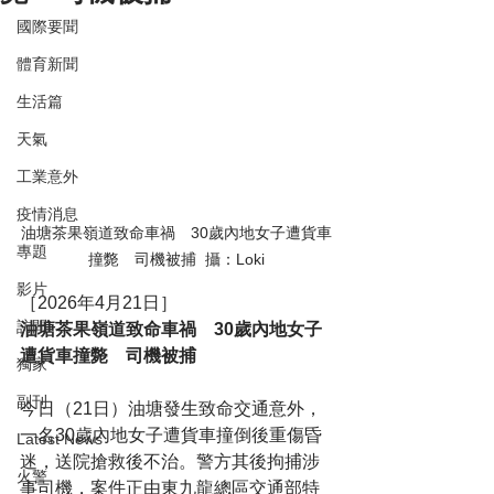
國際要聞
體育新聞
生活篇
天氣
工業意外
疫情消息
油塘茶果嶺道致命車禍　30歲內地女子遭貨車
專題
撞斃　司機被捕  攝：Loki
影片
［2026年4月21日］
訪問
油塘茶果嶺道致命車禍　30歲內地女子
遭貨車撞斃　司機被捕
獨家
副刊
今日（21日）油塘發生致命交通意外，
一名30歲內地女子遭貨車撞倒後重傷昏
Latest News
迷，送院搶救後不治。警方其後拘捕涉
火警
事司機，案件正由東九龍總區交通部特