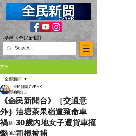
搜尋《全民新聞》
文章
全部新聞
全民新聞 CVRHK
全部新聞
4月21日
《全民新聞台》［交通意
本港新聞
外］油塘茶果嶺道致命車
突發
禍 30歲內地女子遭貨車撞
直播 Live
斃 司機被捕
交通意外