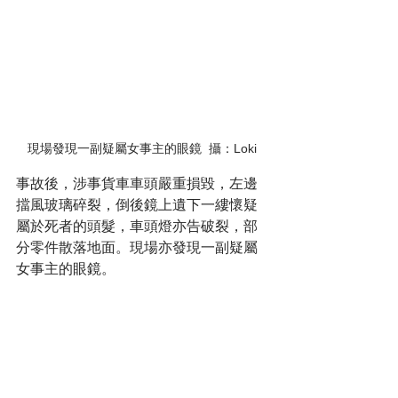
現場發現一副疑屬女事主的眼鏡  攝：Loki
事故後，涉事貨車車頭嚴重損毀，左邊
擋風玻璃碎裂，倒後鏡上遺下一縷懷疑
屬於死者的頭髮，車頭燈亦告破裂，部
分零件散落地面。現場亦發現一副疑屬
女事主的眼鏡。