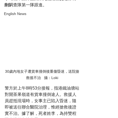
別調查隊第一隊跟進。
廣告
English News
30歲內地女子遭貨車撞倒後重傷昏迷，送院搶
救後不治   攝：Loki
警方於上午8時53分接報，指港鐵油塘站
對開茶果嶺道有貨車撞倒途人。救援人
員趕抵現場時，女事主已陷入昏迷，隨
即被送往聯合醫院治理，惟經搶救後證
實不治。據了解，死者姓李，為持雙程