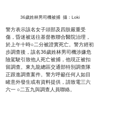
36歲姓林男司機被捕  攝：Loki
警方表示該名女子頭部及四肢嚴重受
傷，昏迷被送往基督教聯合醫院治理，
於上午十時○二分被證實死亡。警方經初
步調查後，該名36歲姓林男司機涉嫌危
險駕駛引致他人死亡被捕，他現正被扣
留調查。東九龍總區交通部特別調查隊
正跟進調查案件。警方呼籲任何人如目
睹意外發生或有資料提供，請致電三六
六一 ○二五九與調查人員聯絡。