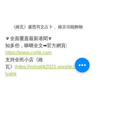
《維瓦》盧恩符文占卜 、維京功能飾物
🔽全面覆蓋最新港聞🔽
知多些，睇晒全文➡官方網頁: 
https://www.cvrhk.com
支持全民小店《維
瓦》:
https://volvahk2021.wixsite.com/vo
lvahk
店舖地址：旺角西洋菜南街銀城廣場地
庫B31號舖
有動感有聲音➡YOUTUBE頻道: 
https://www.youtube.com/@CVRHK
追蹤每日動態➡Facebook專頁: 
https://www.facebook.com/cvrhk
Whatsapp頻道➡全民新聞 CVRHK
簡單睇➡全民新聞 (@cvrhk_news) on 