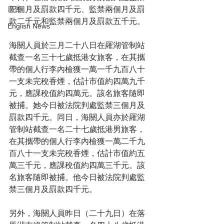
三個月及罰款四千元、監禁兩個月及罰
廣告
款二千元和監禁兩個月及罰款五千元。
English News
海關人員於三月二十八日在羅湖管制站
截查一名三十七歲抵港女旅客，在其攜
帶的個人行李內檢獲一萬一千九百八十
一支未完稅香煙，估計市值約四萬九千
元，應課稅值約四萬元。該名旅客隨即
被捕。她今日被法院判處監禁三個月及
罰款四千元。同日，海關人員亦於羅湖
管制站截查一名二十七歲抵港男旅客，
在其攜帶的個人行李內檢獲一萬二千九
百八十一支未完稅香煙，估計市值約五
萬三千元，應課稅值約四萬三千元。該
名旅客隨即被捕。他今日被法院判處監
禁三個月及罰款四千元。
另外，海關人員昨日（二十九日）在落