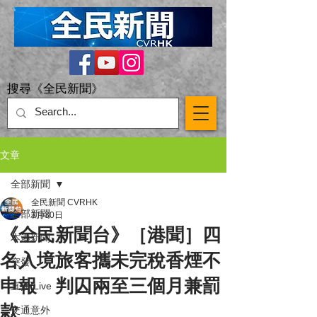
搜尋《全民新聞》
文章
全部新聞
全民新聞 CVRHK
全部新聞
3月30日
《全民新聞台》［港聞］四
本港新聞
名入境旅客攜未完稅香煙不
突發
申報 判囚兩至三個月兼罰
直播 Live
款
交通意外