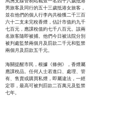
馬洲支線管制站截查一名四十八歲抵港
男旅客及同行的五十三歲抵港女旅客，
並在他們的個人行李內共檢獲二千三百
六十二支未完稅香煙，估計市值約九千
七百元，應課稅值約七千八百元。該兩
名旅客隨即被捕。他們今日被法院分別
被判處監禁兩個月及罰款二千元和監禁
兩個月及罰款五千元。
海關提醒市民，根據《條例》，香煙屬
應課稅品。任何人士若進口、處理、管
有、售賣或購買私煙，即屬違法，一經
定罪，最高可被判罰款二百萬元及監禁
七年。