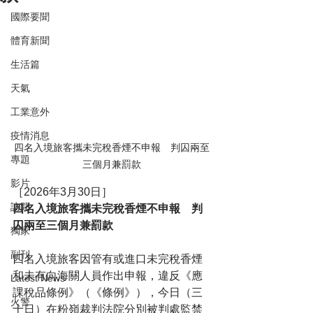
國際要聞
體育新聞
生活篇
天氣
工業意外
疫情消息
四名入境旅客攜未完稅香煙不申報　判囚兩至
專題
三個月兼罰款
影片
［2026年3月30日］
訪問
四名入境旅客攜未完稅香煙不申報　判
囚兩至三個月兼罰款
獨家
副刊
四名入境旅客因管有或進口未完稅香煙
和未有向海關人員作出申報，違反《應
Latest News
課稅品條例》（《條例》），今日（三
火警
十日）在粉嶺裁判法院分別被判處監禁