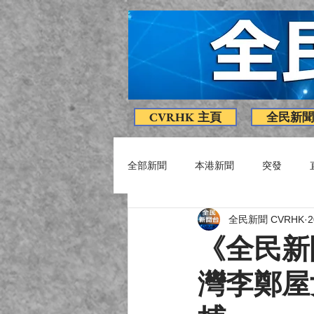
CVRHK 主頁
全民新聞
全部新聞
本港新聞
突發
全民新聞 CVRHK
疫情消息
專題
影片
《全民新
灣李鄭屋