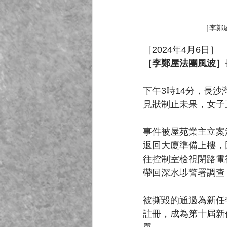
［李鄭
［2024年4月6日］
［李鄭屋法團風波］
下午3時14分，長
見狀制止未果，女子
事件被屋苑業主立案
返回大廈準備上樓，
往控制室檢視閉路電
帶回深水埗警署調查
被撕毀的通過為新任
註冊，成為第十屆新