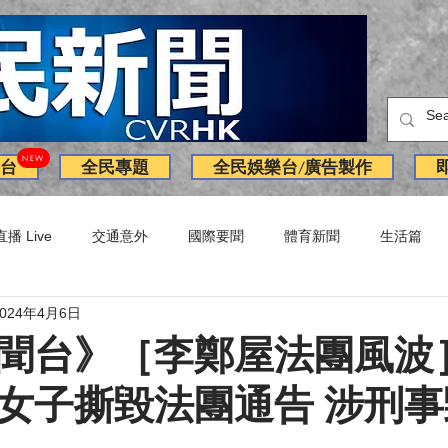
NEW
台
全民專題
全民娛樂台/廣告製作
直播 Live
交通意外
國際要聞
體育新聞
生活篇
2024年4月6日
訪問
獨家
副刊
Latest News
火警
廣告
聞台》［李鄭屋法團風波
女子撕毀法團通告 涉刑