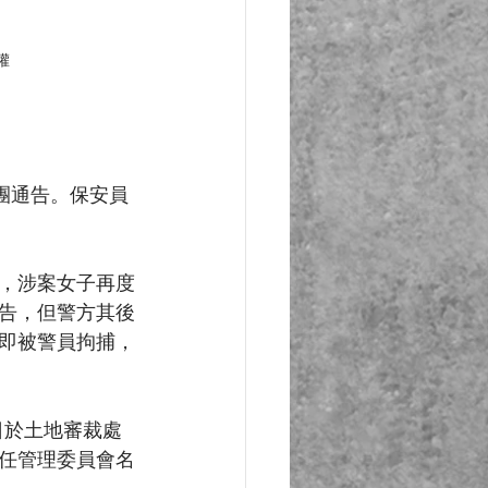
權
團通告。保安員
，涉案女子再度
告，但警方其後
即被警員拘捕，
日於土地審裁處
任管理委員會名