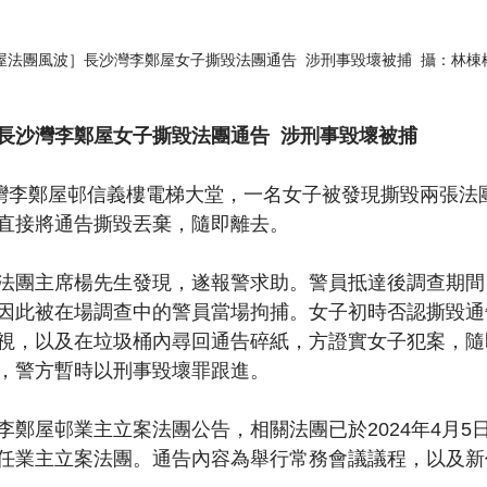
屋法團風波］長沙灣李鄭屋女子撕毀法團通告  涉刑事毀壞被捕  攝：林棟
長沙灣李鄭屋女子撕毀法團通告  涉刑事毀壞被捕
沙灣李鄭屋邨信義樓電梯大堂，一名女子被發現撕毀兩張法
直接將通告撕毀丟棄，隨即離去。
法團主席楊先生發現，遂報警求助。警員抵達後調查期間
因此被在場調查中的警員當場拘捕。女子初時否認撕毀通
視，以及在垃圾桶內尋回通告碎紙，方證實女子犯案，隨
，警方暫時以刑事毀壞罪跟進。
李鄭屋邨業主立案法團公告，相關法團已於2024年4月5
任業主立案法團。通告內容為舉行常務會議議程，以及新