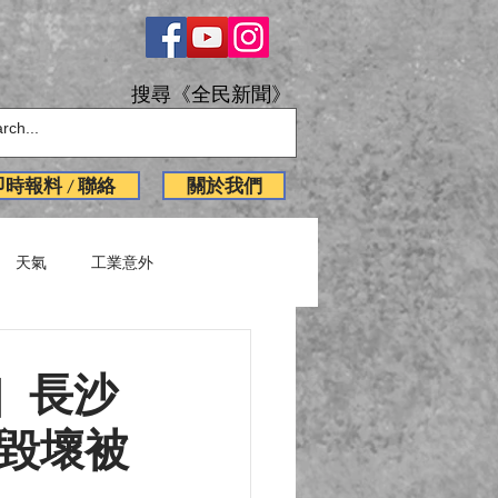
搜尋《全民新聞》
即時報料 / 聯絡
關於我們
天氣
工業意外
English News
］長沙
事毀壞被