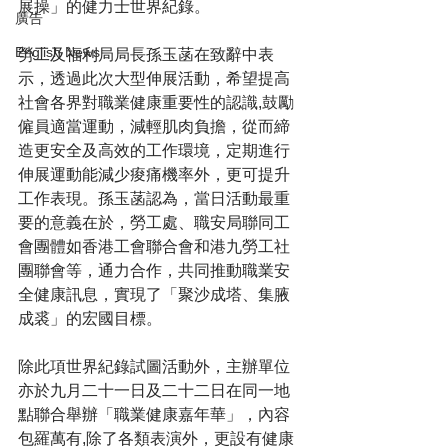
展操」的健力士世界紀錄。
廣告
English News
勞工及福利局局長孫玉菡在致辭中表
示，透過此次大型伸展活動，希望提高
社會各界對職業健康重要性的認識,鼓勵
僱員適當運動，減輕肌肉負擔，從而締
造更安全及高效的工作環境，定期進行
伸展運動能減少痠痛機率外，更可提升
工作表現。孫玉菡認為，當日活動最重
要的意義在於，勞工處、職安局聯同工
會團體如香港工會聯合會和港九勞工社
團聯會等，通力合作，共同推動職業安
全健康訊息，實現了「聚沙成塔、集腋
成裘」的宏國目標。
除此項世界紀錄試圖活動外，主辦單位
亦於九月二十一日及二十二日在同一地
點聯合舉辦「職業健康嘉年華」，內容
包羅萬有,除了各類表演外，更設有健康