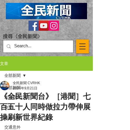
搜尋《全民新聞》
文章
全部新聞
全民新聞 CVRHK
全部新聞
2024年9月21日
《全民新聞台》［港聞］七
本港新聞
百五十人同時做拉力帶伸展
突發
操刷新世界紀錄
直播 Live
交通意外