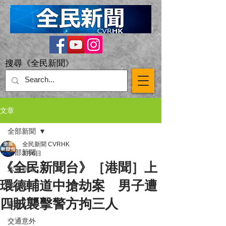
搜尋《全民新聞》
文章
全部新聞
全民新聞 CVRHK
全部新聞
3月6日
《全民新聞台》［港聞］上
本港新聞
環德輔道中搶劫案 男子遭
突發
四賊襲擊警方拘三人
直播 Live
交通意外