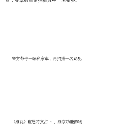
查，並擊破車窗拘捕其中一名疑犯。
警方截停一輛私家車，再拘捕一名疑犯
《維瓦》盧恩符文占卜 、維京功能飾物