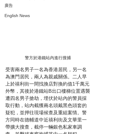
廣告
English News
警方於港鐵站內進行搜捕
受害兩名男子一名為香港居民，另一名
為澳門居民，兩人為親戚關係。二人早
上於禧利街一間找換店對換約值1千萬元
外幣，其後於港鐵站B出口樓梯位置遇襲
遭四名男子搶劫，埋伏於站內的警員採
取行動，站內截獲兩名頭戴黑色頭套的
疑犯，並押往現場候查及重組案情。警
方同時在德輔道中近禧利街及文華里一
帶擴大搜查，截停一輛銀色私家車調