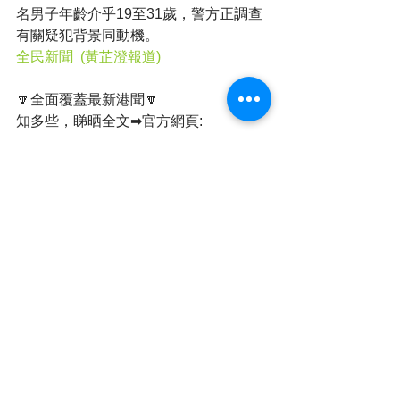
名男子年齡介乎19至31歲，警方正調查
有關疑犯背景同動機。
全民新聞  (黃芷澄報道)
🔽全面覆蓋最新港聞🔽
知多些，睇晒全文➡官方網頁: 
https://www.cvrhk.com
支持全民小店《維
瓦》:
https://volvahk2021.wixsite.com/vo
lvahk
店舖地址：旺角西洋菜南街銀城廣場地
庫B31號舖
有動感有聲音➡YOUTUBE頻道: 
https://www.youtube.com/@CVRHK
追蹤每日動態➡Facebook專頁: 
https://www.facebook.com/cvrhk
Whatsapp頻道➡全民新聞 CVRHK
簡單睇➡全民新聞 (@cvrhk_news) on 
Threads & IG