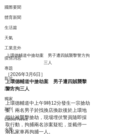
國際要聞
體育新聞
生活篇
天氣
工業意外
上環德輔道中搶劫案　男子遭四賊襲擊警方拘
疫情消息
三人
專題
［2026年3月6日］
影片
上環德輔道中搶劫案　男子遭四賊襲擊
警方拘三人
訪問
獨家
上環德輔道中上午9時12分發生一宗搶劫
副刊
案，兩名男子於找換店換款後於上環地
鐵站被襲擊搶劫，現場埋伏警員隨即採
Latest News
取行動，拘捕兩名涉案疑犯，並截停一
火警
兩私家車再拘捕一人。