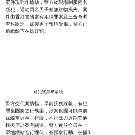
案件現列作搶劫，警方於現場制服兩名
疑犯，遇劫兩名男子並無財物損失。案
件由香港警務處有組織罪案及三合會調
查科跟進，被襲男子報稱受傷，警方正
追緝餘下在逃疑犯。
疑犯被黑布蒙頭
警方交代案情指，早前接獲線報，有犯
罪集團將進行劫案，涉案集團可能事前
踩線掌握事主行蹤，不排除與近期其他
找換店劫案有關連。警方遂於今日在上
環地鐵站進行埋伏，並採取行動。被捕3