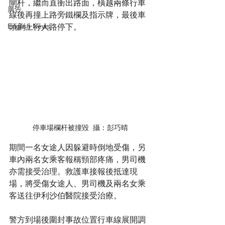
閘杆，繼而直衝出路面，橫越兩條行車
廣告
線後再撞上路旁鐵欄及指示牌，最後車
English News
頭剷上行人路停下。
停車場欄杆被撞毀  攝：彭巧晴
期間一名女途人因躲避時倒地受傷，另
車內兩名女乘客報稱頸部疼痛，男司機
亦需接受治理。救護車接報後抵達現
場，將受傷女途人、男司機及兩名女乘
客送往伊利沙伯醫院接受治療。
警方到場後圍封事故位置行車線展開調