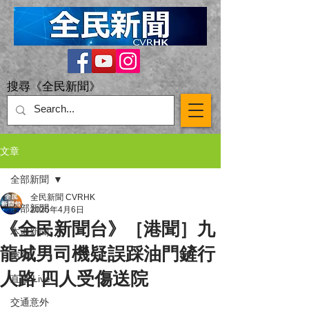
搜尋《全民新聞》
文章
全部新聞
全民新聞 CVRHK
全部新聞
2025年4月6日
《全民新聞台》［港聞］九
本港新聞
龍城男司機疑誤踩油門鏟行
突發
人路 四人受傷送院
直播 Live
交通意外