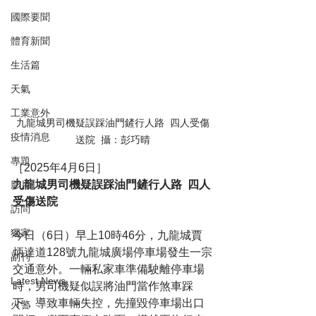
國際要聞
體育新聞
生活篇
天氣
工業意外
九龍城男司機疑誤踩油門鏟行人路  四人受傷
疫情消息
送院  攝：彭巧晴
專題
［2025年4月6日］
九龍城男司機疑誤踩油門鏟行人路  四人
影片
受傷送院
訪問
獨家
今日（6日）早上10時46分，九龍城賈
炳達道128號九龍城廣場停車場發生一宗
副刊
交通意外。一輛私家車準備駛離停車場
Latest News
時，男司機疑似誤將油門當作煞車踩
下，導致車輛失控，先撞毀停車場出口
火警