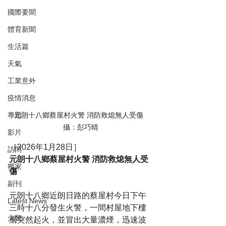
國際要聞
體育新聞
生活篇
天氣
工業意外
疫情消息
專題
元朗十八鄉蔡屋村火警 消防救熄無人受傷  
攝：彭巧晴
影片
［2026年1月28日］
訪問
元朗十八鄉蔡屋村火警 消防救熄無人受
獨家
傷
副刊
元朗十八鄉近朗日路的蔡屋村今日下午
Latest News
三時十八分發生火警，一間村屋地下樓
火警
層突然起火，並冒出大量濃煙，迅速波