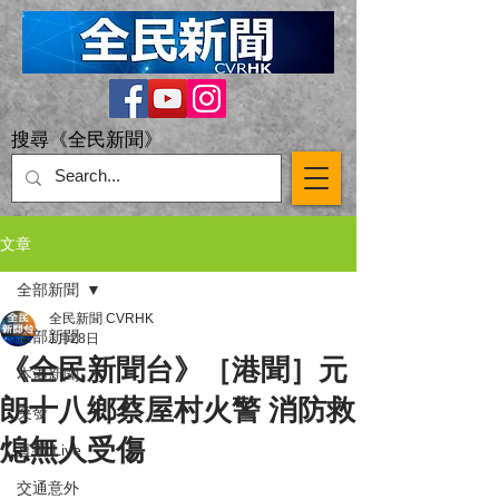
搜尋《全民新聞》
文章
全部新聞
全民新聞 CVRHK
全部新聞
1月28日
《全民新聞台》［港聞］元
本港新聞
朗十八鄉蔡屋村火警 消防救
突發
熄無人受傷
直播 Live
交通意外