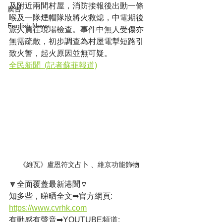
及附近兩間村屋，消防接報後出動一條
廣告
喉及一隊煙帽隊妝將火救熄，中電期後
English News
派人員往現場檢查。事件中無人受傷亦
無需疏散，初步調查為村屋電掣短路引
致火警，起火原因並無可疑。
全民新聞  (記者蘇菲報道)
《維瓦》盧恩符文占卜 、維京功能飾物
🔽全面覆蓋最新港聞🔽
知多些，睇晒全文➡官方網頁: 
https://www.cvrhk.com
有動感有聲音➡YOUTUBE頻道: 