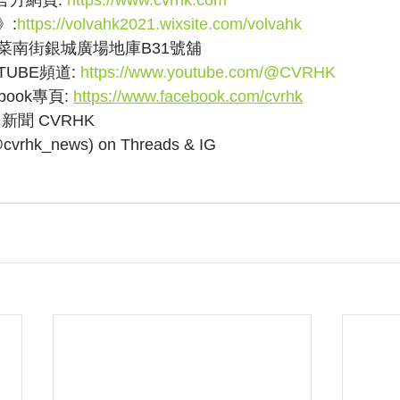
》:
https://volvahk2021.wixsite.com/volvahk
菜南街銀城廣場地庫B31號舖
UBE頻道: 
https://www.youtube.com/@CVRHK
ook專頁: 
https://www.facebook.com/cvrhk
民新聞 CVRHK
k_news) on Threads & IG