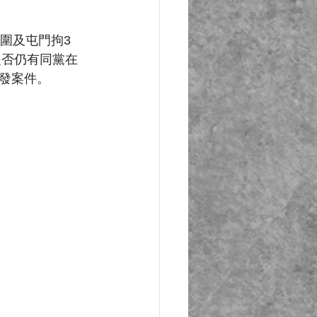
圍及屯門拘3
是否仍有同黨在
發案件。