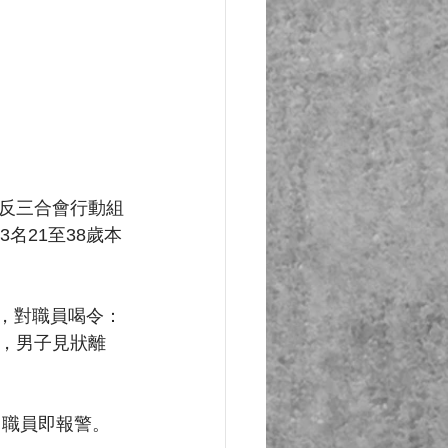
反三合會行動組
名21至38歲本
吧，對職員喝令：
，男子見狀離
，職員即報警。