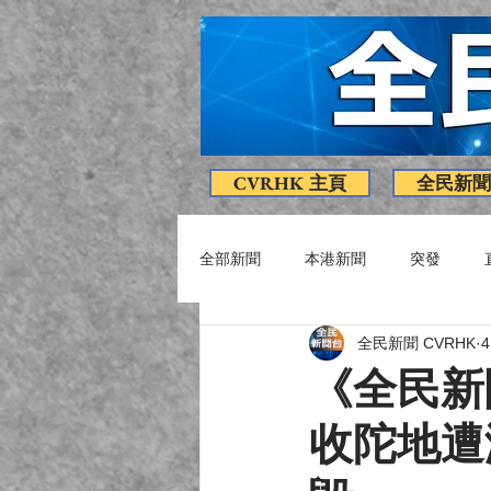
CVRHK 主頁
全民新聞
全部新聞
本港新聞
突發
全民新聞 CVRHK
疫情消息
專題
影片
《全民新
收陀地遭