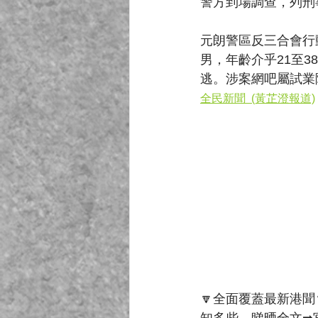
警方到場調查，列刑
元朗警區反三合會行
男，年齡介乎21至
逃。涉案網吧屬試業
全民新聞  (黃芷澄報道)
🔽全面覆蓋最新港聞
知多些，睇晒全文➡官