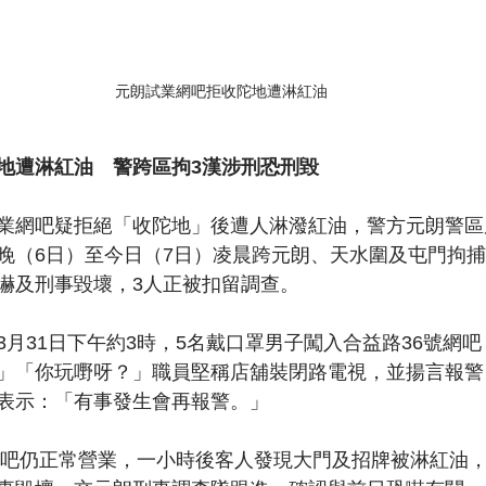
元朗試業網吧拒收陀地遭淋紅油
地遭淋紅油　警跨區拘3漢涉刑恐刑毀
業網吧疑拒絕「收陀地」後遭人淋潑紅油，警方元朗警區
晚（6日）至今日（7日）凌晨跨元朗、天水圍及屯門拘捕3
嚇及刑事毀壞，3人正被扣留調查。
3月31日下午約3時，5名戴口罩男子闖入合益路36號網
」「你玩嘢呀？」職員堅稱店舖裝閉路電視，並揚言報警
表示：「有事發生會再報警。」
，網吧仍正常營業，一小時後客人發現大門及招牌被淋紅油