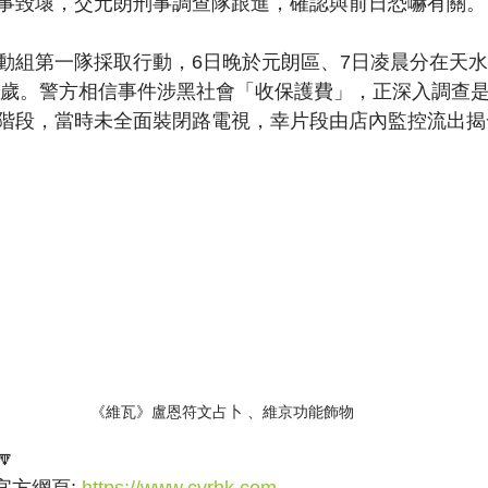
事毀壞，交元朗刑事調查隊跟進，確認與前日恐嚇有關。
動組第一隊採取行動，6日晚於元朗區、7日凌晨分在天水
38歲。警方相信事件涉黑社會「收保護費」，正深入調查
階段，當時未全面裝閉路電視，幸片段由店內監控流出揭
《維瓦》盧恩符文占卜 、維京功能飾物

方網頁: 
https://www.cvrhk.com