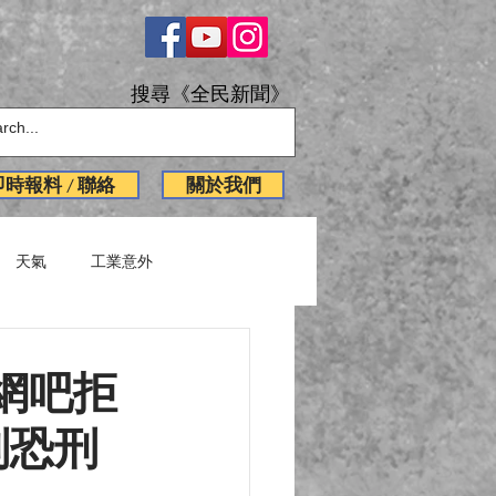
搜尋《全民新聞》
即時報料 / 聯絡
關於我們
天氣
工業意外
English News
網吧拒
刑恐刑