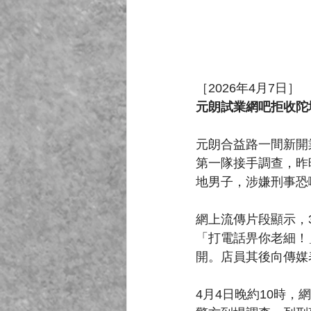
［2026年4月7日］
元朗試業網吧拒收陀
元朗合益路一間新開
第一隊接手調查，昨
地男子，涉嫌刑事恐
網上流傳片段顯示，
「打電話畀你老細！
開。店員其後向傳媒
4月4日晚約10時