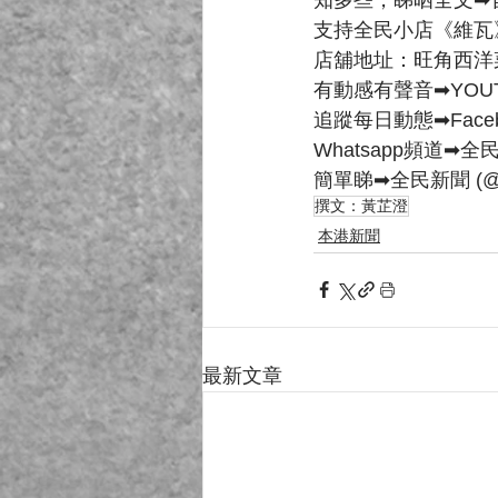
支持全民小店《維瓦
店舖地址：旺角西洋
有動感有聲音➡YOUT
追蹤每日動態➡Faceb
Whatsapp頻道➡全
簡單睇➡全民新聞 (@cvrh
撰文：黃芷澄
本港新聞
最新文章