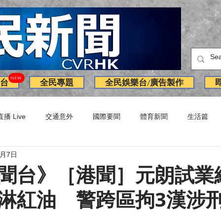
NEW
台
全民專題
全民娛樂台/廣告製作
直播 Live
交通意外
國際要聞
體育新聞
生活篇
4月7日
訪問
獨家
副刊
Latest News
火警
廣告
聞台》［港聞］元朗試業
淋紅油 警跨區拘3漢涉