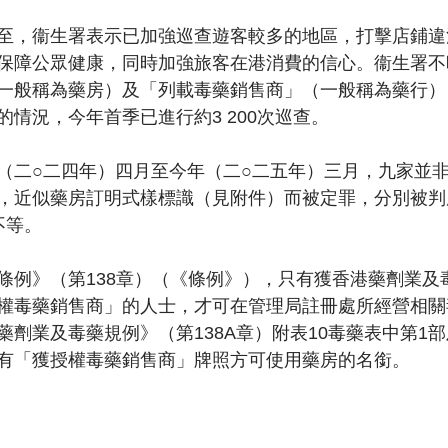
至，衞生署表示已加強巡查遊客較多的地區，打擊店鋪違
保障公眾健康，同時加強旅客在港消費的信心。衞生署不
一般稱為藥房）及「列載毒藥銷售商」（一般稱為藥行）
情況，今年首季已進行約3 200次巡查。
（二○二四年）四月至今年（二○二五年）三月，九家並
，近似藥房訂明式樣標識（見附件）而被定罪，分別被判
元不等。
條例》（第138章）（《條例》），只有獲香港藥劑業及
權毒藥銷售商」的人士，才可在管理局註冊處所經營相關
劑業及毒藥規例》（第138A章）附表10毒藥表中第1部
有「獲授權毒藥銷售商」牌照方可使用藥房的名銜。