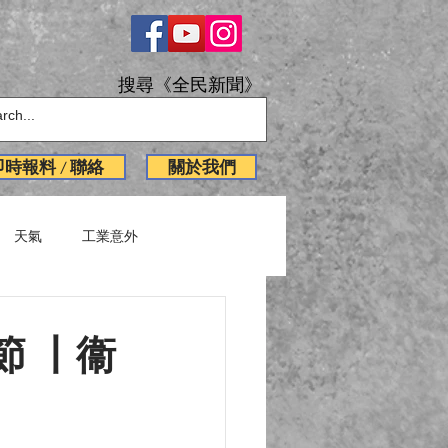
搜尋《全民新聞》
即時報料 / 聯絡
關於我們
天氣
工業意外
English News
節 丨衞