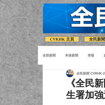
CVRHK 主頁
全民新聞
全部新聞
本港新聞
突發
全民新聞 CVRHK
疫情消息
專題
影片
《全民新
生署加強