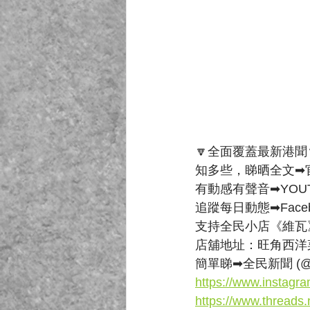
🔽全面覆蓋最新港聞
知多些，睇晒全文➡官
有動感有聲音➡YOUT
追蹤每日動態➡Faceb
支持全民小店《維瓦
店舖地址：旺角西洋
簡單睇➡全民新聞 (@cvrh
https://www.instagr
https://www.threads