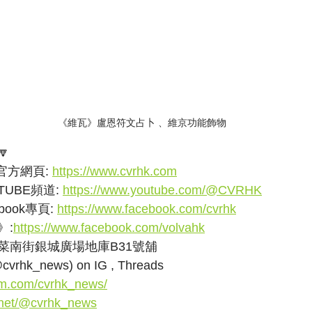
《維瓦》盧恩符文占卜 、維京功能飾物

方網頁: 
https://www.cvrhk.com
UBE頻道: 
https://www.youtube.com/@CVRHK
ook專頁: 
https://www.facebook.com/cvrhk
》:
https://www.facebook.com/volvahk
菜南街銀城廣場地庫B31號舖
k_news) on IG , Threads
am.com/cvrhk_news/
.net/@cvrhk_news