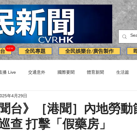
NEW
台
全民專題
全民娛樂台/廣告製作
直播 Live
交通意外
國際要聞
體育新聞
生活篇
2025年4月29日
訪問
獨家
副刊
Latest News
火警
廣告
聞台》［港聞］內地勞動
巡查 打擊「假藥房」