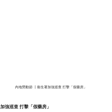
內地勞動節 丨衞生署加強巡查 打擊「假藥房」
署加強巡查 打擊「假藥房」