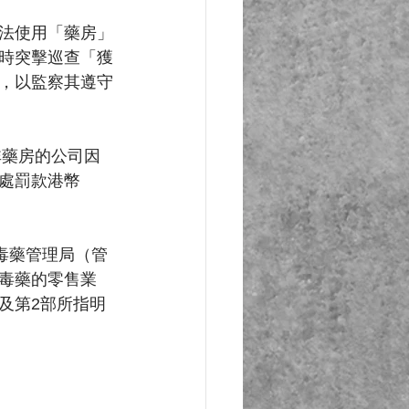
法使用「藥房」
時突擊巡查「獲
，以監察其遵守
非藥房的公司因
處罰款港幣
毒藥管理局（管
毒藥的零售業
及第2部所指明