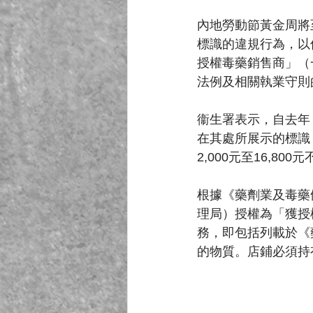
內地勞動節黃金周將
標識的違規行為，以
授權毒藥銷售商」（
法例及相關執業守則的
衞生署表示，自去年
在其處所展示的標識
2,000元至16,800
根據《藥劑業及毒藥
理局）授權為「獲授
務，即包括列載於《藥
的物質。店鋪必須持