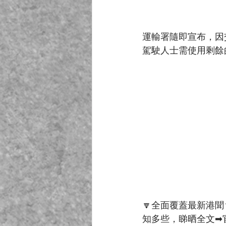
運輸署隨即宣布，因
駕駛人士需使用剩餘
🔽全面覆蓋最新港聞
知多些，睇晒全文➡官