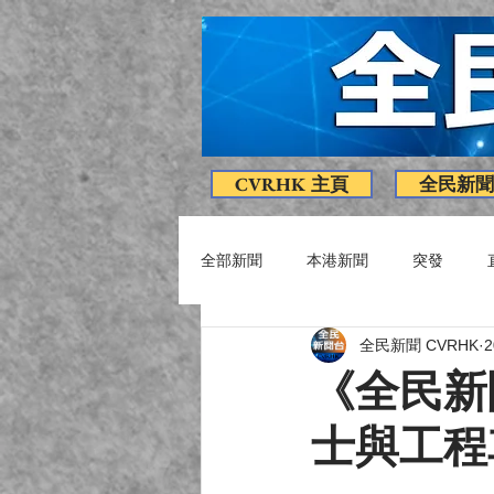
CVRHK 主頁
全民新聞
全部新聞
本港新聞
突發
全民新聞 CVRHK
疫情消息
專題
影片
《全民新
士與工程