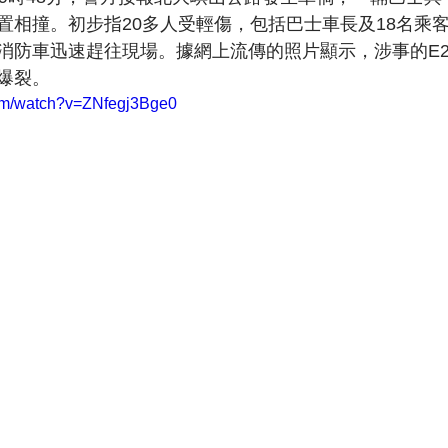
置相撞。初步指20多人受輕傷，包括巴士車長及18名乘
消防車迅速趕往現場。據網上流傳的照片顯示，涉事的E2
爆裂。
com/watch?v=ZNfegj3Bge0