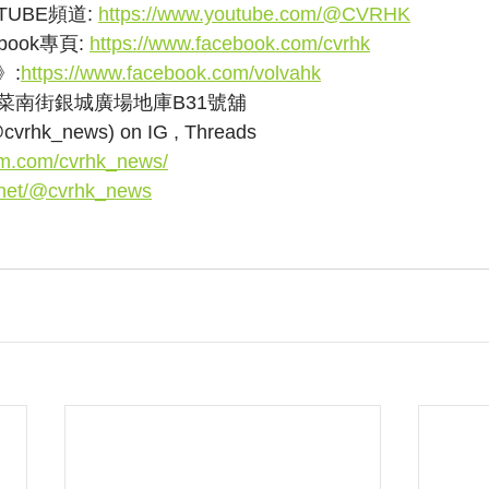
UBE頻道: 
https://www.youtube.com/@CVRHK
ook專頁: 
https://www.facebook.com/cvrhk
》:
https://www.facebook.com/volvahk
菜南街銀城廣場地庫B31號舖
k_news) on IG , Threads
am.com/cvrhk_news/
.net/@cvrhk_news