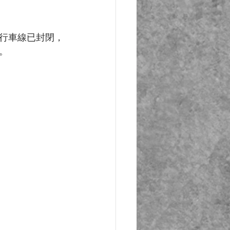
行車線已封閉，
。