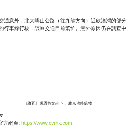
交通意外，北大嶼山公路（往九龍方向）近欣澳灣的部分
的行車線行駛，該區交通目前繁忙。意外原因仍在調查中
《維瓦》盧恩符文占卜 、維京功能飾物

方網頁: 
https://www.cvrhk.com