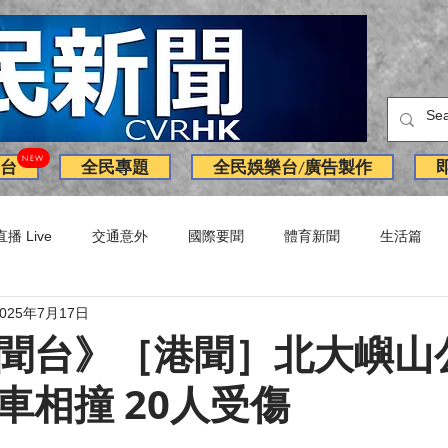
NEW
台
全民專題
全民娛樂台/廣告製作
直播 Live
交通意外
國際要聞
體育新聞
生活篇
2025年7月17日
訪問
獨家
副刊
Latest News
火警
廣告
聞台》［港聞］北大嶼山
車相撞 20人受傷