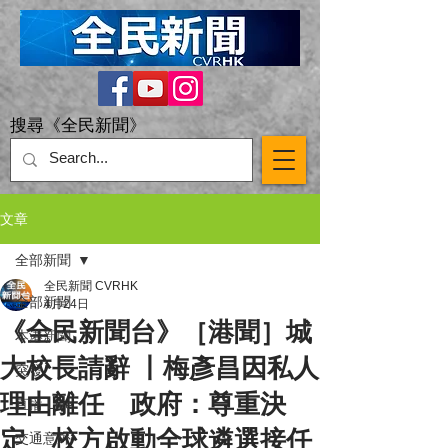
搜尋《全民新聞》
文章
全部新聞
全民新聞 CVRHK
全部新聞
4月24日
《全民新聞台》［港聞］城
本港新聞
大校長請辭 丨梅彥昌因私人
突發
理由離任 政府：尊重決
直播 Live
定 校方啟動全球遴選接任
交通意外