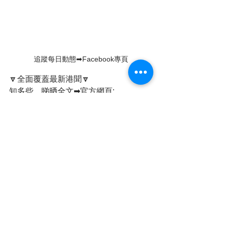
追蹤每日動態➡Facebook專頁
🔽全面覆蓋最新港聞🔽
知多些，睇晒全文➡官方網頁: 
https://www.cvrhk.com
支持全民小店《維
瓦》:
https://volvahk2021.wixsite.com/vo
lvahk
店舖地址：旺角西洋菜南街銀城廣場地
庫B31號舖
有動感有聲音➡YOUTUBE頻道: 
https://www.youtube.com/@CVRHK
追蹤每日動態➡Facebook專頁: 
https://www.facebook.com/cvrhk
Whatsapp頻道➡全民新聞 CVRHK