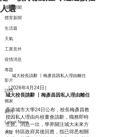
人選
國際要聞
體育新聞
生活篇
天氣
工業意外
疫情消息
專題
城大校長請辭 丨梅彥昌因私人理由離任
影片
［2026年4月24日］
訪問
城大校長請辭 丨梅彥昌因私人理由離任
獨家
香港城市大學24日公布，校長梅彥昌教
副刊
授因私人理由向校董會請辭，職務即時
Latest News
生效。消息一出，學界關注城大未來方
向。特區政府其後回應，指已得悉相關
火警