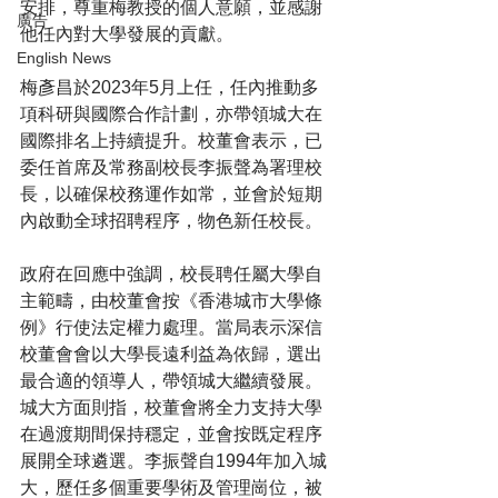
安排，尊重梅教授的個人意願，並感謝
廣告
他任內對大學發展的貢獻。
English News
梅彥昌於2023年5月上任，任內推動多
項科研與國際合作計劃，亦帶領城大在
國際排名上持續提升。校董會表示，已
委任首席及常務副校長李振聲為署理校
長，以確保校務運作如常，並會於短期
內啟動全球招聘程序，物色新任校長。
政府在回應中強調，校長聘任屬大學自
主範疇，由校董會按《香港城市大學條
例》行使法定權力處理。當局表示深信
校董會會以大學長遠利益為依歸，選出
最合適的領導人，帶領城大繼續發展。
城大方面則指，校董會將全力支持大學
在過渡期間保持穩定，並會按既定程序
展開全球遴選。李振聲自1994年加入城
大，歷任多個重要學術及管理崗位，被