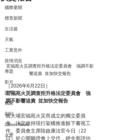
國際要聞
體育新聞
生活篇
天氣
工業意外
疫情消息
宏福苑火災調查拒升格法定委員會　強調不影
專題
響追責  並加快交報告
影片
［2026年6月22日］
訪問
宏福苑火災調查拒升格法定委員會　強
調不影響追責  並加快交報告
獨家
副刊
就大埔宏福苑火災而成立的獨立委員
會，決定維持現行架構推進餘下審視工
Latest News
作。委員會主席陸啟康法官今日（22
火警
日）於公開聽證會上交代，經全面評估