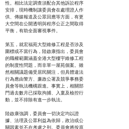
性。相比法定調查須配合其他訴訟程序
安排，現時機制讓委員會在處理證人作
供、傳媒報道及公眾回應等方面，有更
大空間在公開透明與程序公正之間取得
平衡，有助全面審視事件。
第五，就宏福苑大型維修工程是否涉及
圍標或不當行為，陸啟康指出，委員會
的職權範圍涵蓋全港大型樓宇維修工程
的制度性問題，而非單一屋苑個案。雖
然相關議題備受居民關注，但具體違法
行為應由警方、廉政公署及競爭事務委
員會等執法機構跟進。事實上，相關部
門過去數月已採取拘捕、入稟及檢控行
動，並不排除有進一步執法。
陸啟康強調，委員會一切決定均以證
據、法理及公眾利益為依歸，政治或公
關因素並不在考慮之列。委員會將按原