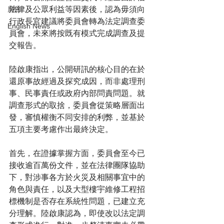
法律及公眾利益等因素後，認為毋須向
廣告
行政長官建議將委員會轉為法定調查委
English News
員會，未來將按既有模式完成調查及提
交報告。
陸啟康指出，公開研訊的核心目的在於
還原事故經過及探究成因，而非處理刑
事、民事責任或政府內部問責問題。就
調查形式的取捨，委員會從策略層面出
發，審慎權衡不同安排的利弊，並基於
五項主要考慮作出最終決定。
首先，在證據掌握方面，委員會至今已
接收逾百萬份文件，並在法律團隊協助
下，對涉事各方於火災及相關事宜中的
角色與責任，以及大型樓宇維修工程招
標機制是否存在系統性問題，已建立充
分理解。陸啟康認為，即使改以法定調