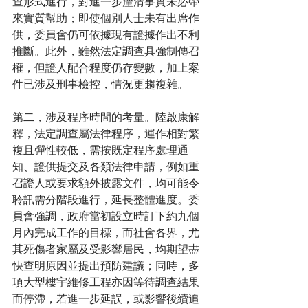
查形式進行，對進一步釐清事實未必帶
來實質幫助；即使個別人士未有出席作
供，委員會仍可依據現有證據作出不利
推斷。此外，雖然法定調查具強制傳召
權，但證人配合程度仍存變數，加上案
件已涉及刑事檢控，情況更趨複雜。
第二，涉及程序時間的考量。陸啟康解
釋，法定調查屬法律程序，運作相對繁
複且彈性較低，需按既定程序處理通
知、證供提交及各類法律申請，例如重
召證人或要求額外披露文件，均可能令
聆訊需分階段進行，延長整體進度。委
員會強調，政府當初設立時訂下約九個
月內完成工作的目標，而社會各界，尤
其死傷者家屬及受影響居民，均期望盡
快查明原因並提出預防建議；同時，多
項大型樓宇維修工程亦因等待調查結果
而停滯，若進一步延誤，或影響後續追