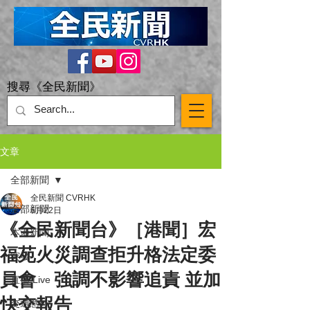
搜尋《全民新聞》
文章
全部新聞
全民新聞 CVRHK
全部新聞
6月22日
《全民新聞台》［港聞］宏
本港新聞
福苑火災調查拒升格法定委
突發
員會 強調不影響追責 並加
直播 Live
快交報告
交通意外