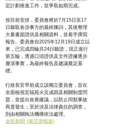
定計劃推進工作，並爭取如期完成。
按目前安排，委員會將於7月15日至17
日聽取各涉事方的最終陳詞，其後整理
大量書面證供及相關資料，並着手撰寫
報告。委員會自2025年12月19日成立以
來，已完成四輪共24日聽證，現正進行
第五輪，透過口頭證供及文件證據逐步
釐清事實，為最終報告及建議奠定基
礎。
行政長官早前成立該獨立委員會，旨在
全面檢視宏福苑火災成因及相關制度問
題，並提出改善建議，以防止同類事故
再度發生；至於涉及法律責任的調查，
則由相關執法機構依法處理。
全民新聞  (黃芷澄報道)