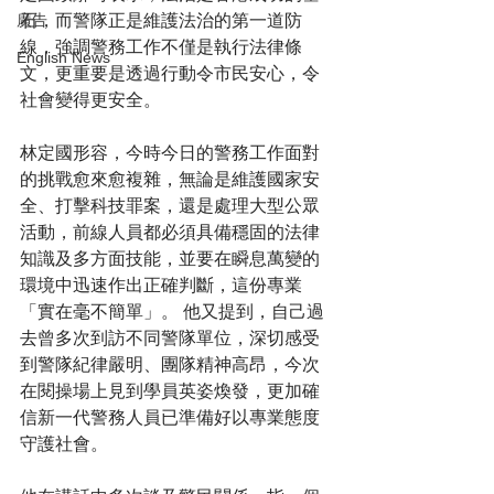
石，而警隊正是維護法治的第一道防
廣告
線，強調警務工作不僅是執行法律條
English News
文，更重要是透過行動令市民安心，令
社會變得更安全。
林定國形容，今時今日的警務工作面對
的挑戰愈來愈複雜，無論是維護國家安
全、打擊科技罪案，還是處理大型公眾
活動，前線人員都必須具備穩固的法律
知識及多方面技能，並要在瞬息萬變的
環境中迅速作出正確判斷，這份專業
「實在毫不簡單」。 他又提到，自己過
去曾多次到訪不同警隊單位，深切感受
到警隊紀律嚴明、團隊精神高昂，今次
在閱操場上見到學員英姿煥發，更加確
信新一代警務人員已準備好以專業態度
守護社會。