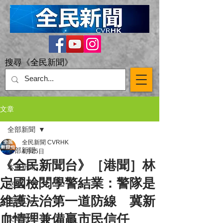
搜尋《全民新聞》
文章
全部新聞
全民新聞 CVRHK
全部新聞
4月25日
《全民新聞台》［港聞］林
本港新聞
定國檢閱學警結業：警隊是
突發
維護法治第一道防線 冀新
直播 Live
血情理兼備贏市民信任
交通意外