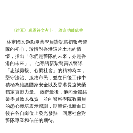
《維瓦》盧恩符文占卜 、維京功能飾物
 林定國又勉勵畢業學員謹記當初報考警
隊的初心，珍惜對香港這片土地的情
懷，指出「你們是警隊的未來，亦是香
港的未來」。 他寄語新紮警員以警隊
「忠誠勇毅、心繫社會」的精神為本，
堅守法治、服務市民，並在日後工作中
積極為維護國家安全以及香港長遠繁榮
穩定貢獻力量。 致辭最後，他向全體結
業學員致以祝賀，並向警察學院教職員
的悉心栽培表示感謝，期望這批新血日
後在各自崗位上發光發熱，回應社會對
警隊專業和信任的期待。