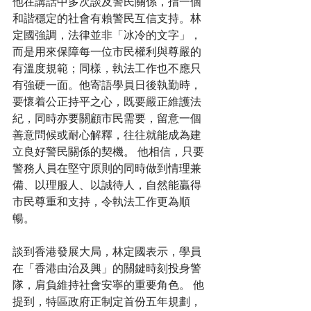
他在講話中多次談及警民關係，指一個
和諧穩定的社會有賴警民互信支持。林
定國強調，法律並非「冰冷的文字」，
而是用來保障每一位市民權利與尊嚴的
有溫度規範；同樣，執法工作也不應只
有強硬一面。他寄語學員日後執勤時，
要懷着公正持平之心，既要嚴正維護法
紀，同時亦要關顧市民需要，留意一個
善意問候或耐心解釋，往往就能成為建
立良好警民關係的契機。 他相信，只要
警務人員在堅守原則的同時做到情理兼
備、以理服人、以誠待人，自然能贏得
市民尊重和支持，令執法工作更為順
暢。
談到香港發展大局，林定國表示，學員
在「香港由治及興」的關鍵時刻投身警
隊，肩負維持社會安寧的重要角色。 他
提到，特區政府正制定首份五年規劃，