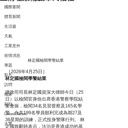
國際要聞
體育新聞
生活篇
天氣
工業意外
疫情消息
林定國檢閱學警結業
專題
 ［2026年4月25日］
影片
林定國檢閱學警結業
訪問
律政司司長林定國資深大律師今日（25
獨家
日）以檢閱官身份出席香港警察學院結
副刊
業會操，檢閱34名見習督察及165名學
警，合共199名學員順利完成為期27及
Latest News
36星期的訓練，正式投身警隊行列。 林
火警
定國致辭時表示，法治是香港成功的基