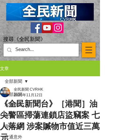
搜尋《全民新聞》
文章
全部新聞
全民新聞 CVRHK
全部新聞
2025年11月12日
《全民新聞台》［港聞］油
本港新聞
尖警區掃蕩連鎖店盜竊案 七
突發
人落網 涉案贓物市值近三萬
直播 Live
元
交通意外