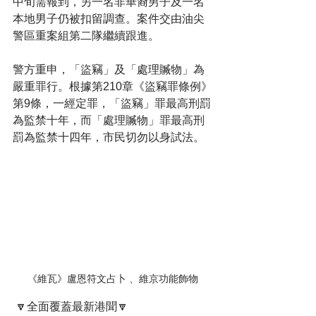
中旬需報到，另一名非華裔男子及一名
本地男子仍被扣留調查。案件交由油尖
警區重案組第二隊繼續跟進。
警方重申，「盜竊」及「處理贓物」為
嚴重罪行。根據第210章《盜竊罪條例》
第9條，一經定罪，「盜竊」罪最高刑罰
為監禁十年，而「處理贓物」罪最高刑
罰為監禁十四年，市民切勿以身試法。
《維瓦》盧恩符文占卜 、維京功能飾物
 🔽全面覆蓋最新港聞🔽