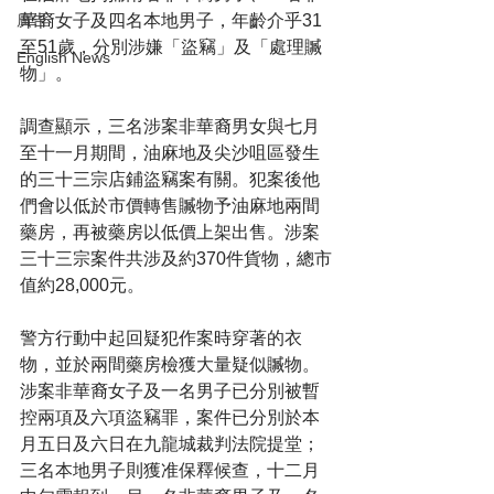
華裔女子及四名本地男子，年齡介乎31
廣告
至51歲，分別涉嫌「盜竊」及「處理贓
English News
物」。
調查顯示，三名涉案非華裔男女與七月
至十一月期間，油麻地及尖沙咀區發生
的三十三宗店鋪盜竊案有關。犯案後他
們會以低於市價轉售贓物予油麻地兩間
藥房，再被藥房以低價上架出售。涉案
三十三宗案件共涉及約370件貨物，總市
值約28,000元。
警方行動中起回疑犯作案時穿著的衣
物，並於兩間藥房檢獲大量疑似贓物。
涉案非華裔女子及一名男子已分別被暫
控兩項及六項盜竊罪，案件已分別於本
月五日及六日在九龍城裁判法院提堂；
三名本地男子則獲准保釋候查，十二月