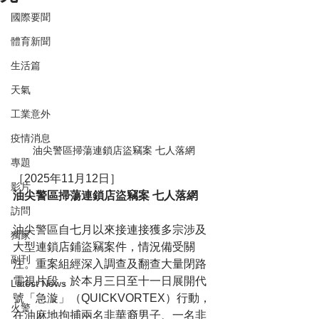
國際要聞
體育新聞
生活篇
天氣
工業意外
疫情消息
油尖警區掃蕩連鎖店盜竊案 七人落網
專題
［2025年11月12日］
影片
油尖警區掃蕩連鎖店盜竊案 七人落網
訪問
油尖警區自七月以來接連接獲多宗涉及
獨家
大型連鎖店鋪盜竊案件，情況備受關
副刊
注。重案組經深入調查及翻查大量閉路
電視片段，於本月三日至十一日展開代
Latest News
號「急漩」（QUICKVORTEX）行動，
火警
在油麻地拘捕兩名非華裔男子、一名非