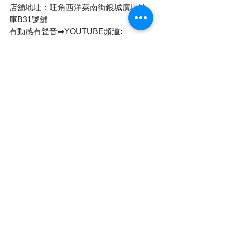
店舖地址：旺角西洋菜南街銀城廣場地
庫B31號舖
有動感有聲音➡YOUTUBE頻道: 
https://www.youtube.com/@CVRHK
追蹤每日動態➡Facebook專頁: 
https://www.facebook.com/cvrhk
Whatsapp頻道➡全民新聞 CVRHK
簡單睇➡全民新聞 (@cvrhk_news) on 
Threads & IG
本港新聞
查看全部
最新文章