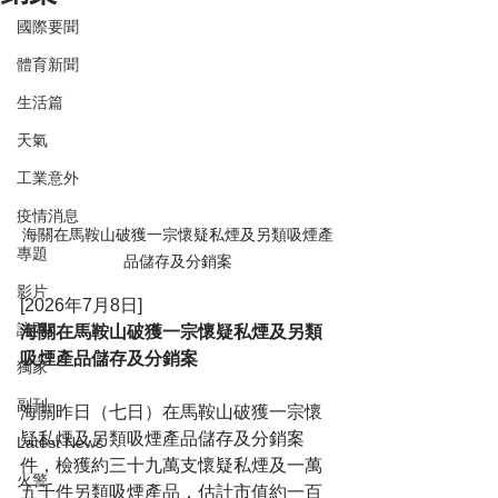
國際要聞
體育新聞
生活篇
天氣
工業意外
疫情消息
海關在馬鞍山破獲一宗懷疑私煙及另類吸煙產
專題
品儲存及分銷案
影片
[2026年7月8日]
訪問
海關在馬鞍山破獲一宗懷疑私煙及另類
吸煙產品儲存及分銷案
獨家
副刊
海關昨日（七日）在馬鞍山破獲一宗懷
疑私煙及另類吸煙產品儲存及分銷案
Latest News
件，檢獲約三十九萬支懷疑私煙及一萬
火警
五千件另類吸煙產品，估計市值約一百