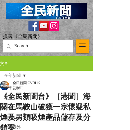
搜尋《全民新聞》
文章
全部新聞
全民新聞 CVRHK
全部新聞
7月8日
《全民新聞台》［港聞］海
本港新聞
關在馬鞍山破獲一宗懷疑私
突發
煙及另類吸煙產品儲存及分
直播 Live
銷案
交通意外