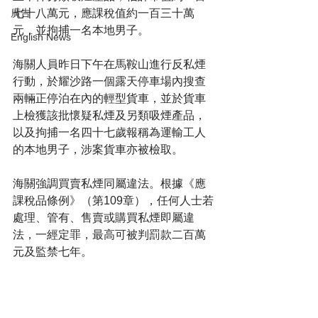
七十八萬元，應課稅值約一百三十萬
廣告
元，並拘捕一名本地男子。
English News
海關人員昨日下午在馬鞍山進行反私煙
行動，於耀沙路一個露天停車場內搜查
兩輛正停泊在內的輕型貨車，並於貨車
上檢獲該批懷疑私煙及另類吸煙產品，
以及拘捕一名四十七歲報稱為運輸工人
的本地男子，涉案貨車亦被檢取。
海關強調買賣私煙同屬違法。根據《應
課稅品條例》（第109章），任何人士若
處理、管有、售賣或購買私煙即屬違
法，一經定罪，最高可被判罰款二百萬
元及監禁七年。