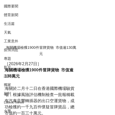
國際要聞
體育新聞
生活篇
天氣
工業意外
海關機場檢獲1900件冒牌貨物  市值逾130萬
疫情消息
元
專題
［2026年2月27日］
影片
海關機場檢獲1900件冒牌貨物  市值逾
130萬元
訪問
獨家
海關於二月十二日在香港國際機場驗貨
副刊
場，根據風險評估機制檢查一批報稱載
有汽車音響轉插器的出口空運貨物，成
Latest News
功檢獲約一千九百件懷疑冒牌貨品，總
火警
市值約一百三十萬元。