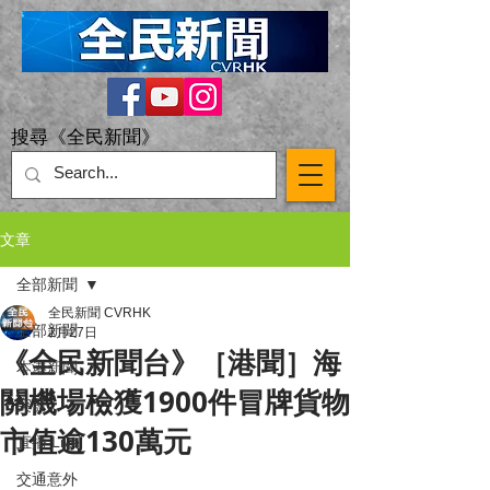
搜尋《全民新聞》
文章
全部新聞
全民新聞 CVRHK
全部新聞
2月27日
《全民新聞台》［港聞］海
本港新聞
關機場檢獲1900件冒牌貨物
突發
市值逾130萬元
直播 Live
交通意外