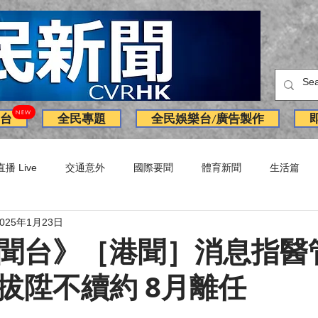
NEW
台
全民專題
全民娛樂台/廣告製作
直播 Live
交通意外
國際要聞
體育新聞
生活篇
2025年1月23日
訪問
獨家
副刊
Latest News
火警
廣告
聞台》［港聞］消息指醫
拔陞不續約 8月離任