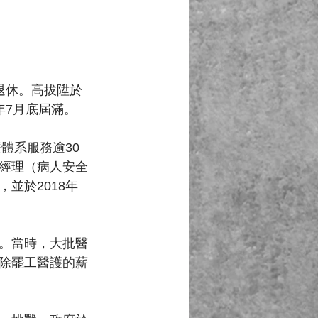
退休。高拔陞於
年7月底屆滿。
體系服務逾30
經理（病人安全
並於2018年
。當時，大批醫
除罷工醫護的薪