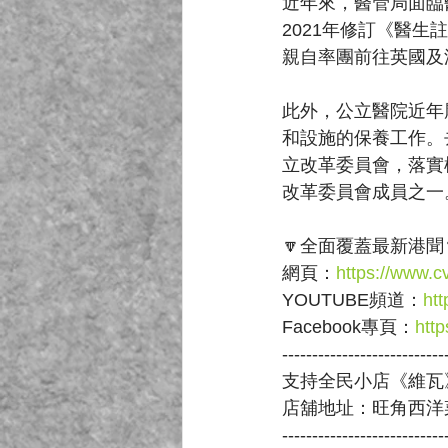
近年來，醫管局面臨
2021年修訂《醫生
親自率團前往英國及
此外，公立醫院近年
和設施的保養工作。
立改革委員會，落實
改革委員會成員之一
🔽全面覆蓋最新港聞
網頁：
https://www.c
YOUTUBE頻道：
ht
Facebook專頁：
htt
---------------------------
支持全民小店《維瓦》
店舖地址：旺角西洋
---------------------------