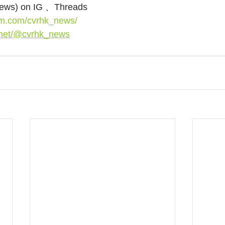
s) on IG 、Threads
am.com/cvrhk_news/
.net/@cvrhk_news