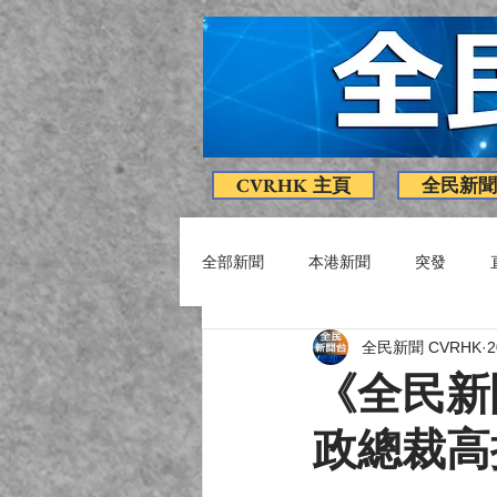
CVRHK 主頁
全民新聞
全部新聞
本港新聞
突發
全民新聞 CVRHK
疫情消息
專題
影片
《全民新
政總裁高