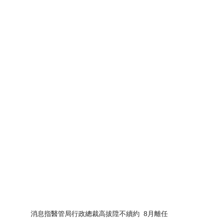
消息指醫管局行政總裁高拔陞不續約  8月離任