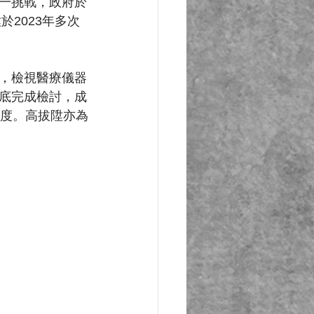
一挑戰，政府於
2023年多次
，檢視醫療儀器
底完成檢討，成
制度。高拔陞亦為