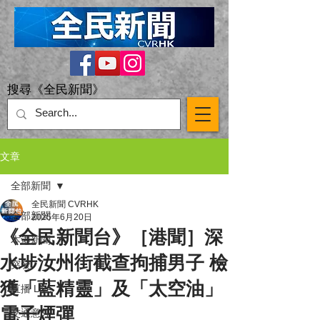
搜尋《全民新聞》
文章
全部新聞
全民新聞 CVRHK
全部新聞
2025年6月20日
《全民新聞台》［港聞］深
本港新聞
水埗汝州街截查拘捕男子 檢
突發
獲「藍精靈」及「太空油」
直播 Live
電子煙彈
交通意外