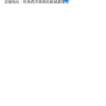
店舖地址：旺角西洋菜南街銀城廣場地
庫B31號舖
簡單睇➡全民新聞 (@cvrhk_news) on 
IG , Threads
https://www.instagram.com/cvrhk_news/
https://www.threads.net/@cvrhk_news
本港新聞
查看全部
最新文章