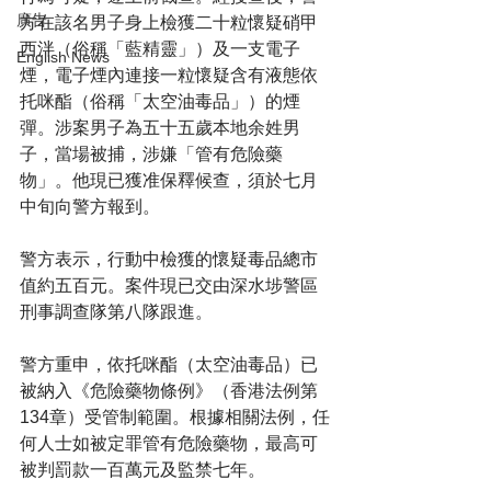
廣告
方在該名男子身上檢獲二十粒懷疑硝甲
西泮（俗稱「藍精靈」）及一支電子
English News
煙，電子煙內連接一粒懷疑含有液態依
托咪酯（俗稱「太空油毒品」）的煙
彈。涉案男子為五十五歲本地余姓男
子，當場被捕，涉嫌「管有危險藥
物」。他現已獲准保釋候查，須於七月
中旬向警方報到。
警方表示，行動中檢獲的懷疑毒品總市
值約五百元。案件現已交由深水埗警區
刑事調查隊第八隊跟進。
警方重申，依托咪酯（太空油毒品）已
被納入《危險藥物條例》（香港法例第
134章）受管制範圍。根據相關法例，任
何人士如被定罪管有危險藥物，最高可
被判罰款一百萬元及監禁七年。