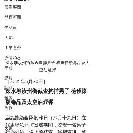
國際要聞
體育新聞
生活篇
天氣
工業意外
疫情消息
深水埗汝州街截查拘捕男子 檢獲懷疑毒品及太
專題
空油煙彈
影片
［2025年6月20日］
訪問
深水埗汝州街截查拘捕男子 檢獲懷
獨家
疑毒品及太空油煙彈
副刊
西九龍衝鋒隊於昨日（六月十九日）在
Latest News
深水埗汝州街巡邏期間，發現一名男子
火警
行為可疑，遂上前截查。經搜查後，警