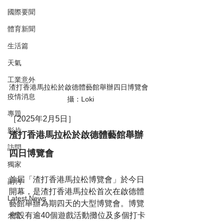
國際要聞
體育新聞
生活篇
天氣
工業意外
渣打香港馬拉松於啟德體藝館舉辦四日博覽會 
疫情消息
 攝：Loki
專題
［2025年2月5日］
影片
渣打香港馬拉松於啟德體藝館舉辦
訪問
四日博覽會
獨家
首屆「渣打香港馬拉松博覽會」於今日
副刊
開幕，是渣打香港馬拉松首次在啟德體
Latest News
藝館舉辦為期四天的大型博覽會。博覽
會設有逾40個遊戲活動攤位及多個打卡
火警