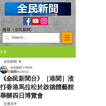
搜尋《全民新聞》
文章
全部新聞
全民新聞 CVRHK
全部新聞
2025年2月5日
《全民新聞台》［港聞］渣
本港新聞
打香港馬拉松於啟德體藝館
突發
舉辦四日博覽會
直播 Live
交通意外