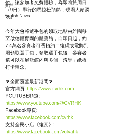
位，讓參加者免費體驗，為即將於周日
廣告
（9日）舉行的馬拉松預熱，現場人頭湧
English News
湧。
今年大會將選手包的領取地點由維園移
至啟德體育園的體藝館，自即日起，約
7.4萬名參賽者可憑預約二維碼或電郵到
場領取選手包，領取選手包後，參賽者
還可以在展覽館內與多個「渣馬」紙板
打卡留念。
🔽全面覆蓋最新港聞🔽
官方網頁: 
https://www.cvrhk.com
YOUTUBE頻道: 
https://www.youtube.com/@CVRHK
Facebook專頁: 
https://www.facebook.com/cvrhk
支持全民小店《維瓦》:
https://www.facebook.com/volvahk