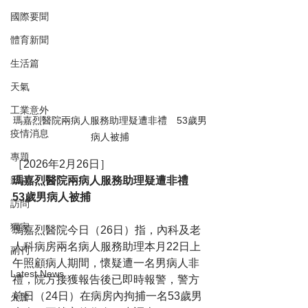
國際要聞
體育新聞
生活篇
天氣
工業意外
瑪嘉烈醫院兩病人服務助理疑遭非禮　53歲男
疫情消息
病人被捕
專題
［2026年2月26日］
瑪嘉烈醫院兩病人服務助理疑遭非禮　
影片
53歲男病人被捕
訪問
獨家
瑪嘉烈醫院今日（26日）指，內科及老
人科病房兩名病人服務助理本月22日上
副刊
午照顧病人期間，懷疑遭一名男病人非
Latest News
禮，院方接獲報告後已即時報警，警方
前日（24日）在病房內拘捕一名53歲男
火警