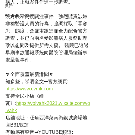
病人，正就案件作進一步調查。
廣告
English News
院方表示高度關注事件，強烈譴責涉嫌
非禮醫護人員的行為，強調採取「零容
忍」態度，會嚴肅跟進並全力配合警方
調查，並已向兩名受影響病人服務助理
致以慰問及提供所需支援。 醫院已透過
早期事故通報系統向醫院管理局總辦事
處呈報事件。
🔽全面覆蓋最新港聞🔽
知多些，睇晒全文➡官方網頁: 
https://www.cvrhk.com
支持全民小店《維
瓦》:
https://volvahk2021.wixsite.com/vo
lvahk
店舖地址：旺角西洋菜南街銀城廣場地
庫B31號舖
有動感有聲音➡YOUTUBE頻道: 