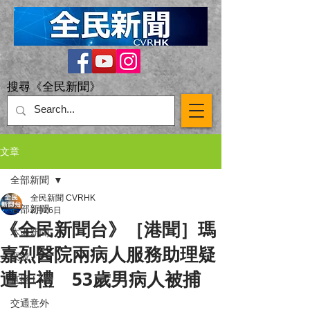
搜尋《全民新聞》
文章
全部新聞
全民新聞 CVRHK
全部新聞
2月26日
《全民新聞台》［港聞］瑪
本港新聞
嘉烈醫院兩病人服務助理疑
突發
遭非禮 53歲男病人被捕
直播 Live
交通意外