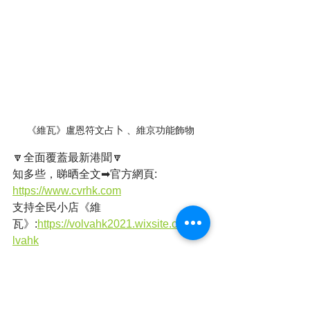
《維瓦》盧恩符文占卜 、維京功能飾物
🔽全面覆蓋最新港聞🔽
知多些，睇晒全文➡官方網頁: 
https://www.cvrhk.com
支持全民小店《維
瓦》:
https://volvahk2021.wixsite.com/vo
lvahk
店舖地址：旺角西洋菜南街銀城廣場地
庫B31號舖
有動感有聲音➡YOUTUBE頻道: 
https://www.youtube.com/@CVRHK