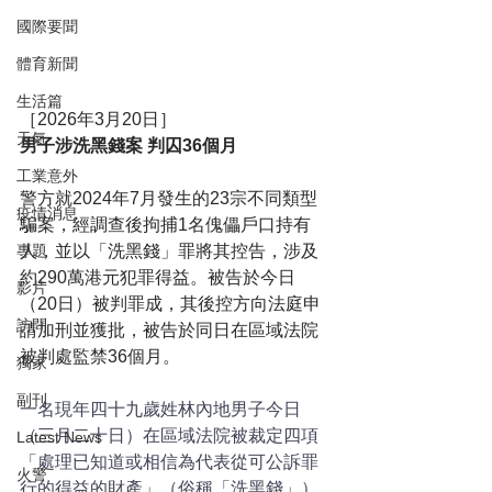
國際要聞
體育新聞
生活篇
［2026年3月20日］
天氣
男子涉洗黑錢案 判囚36個月
工業意外
警方就2024年7月發生的23宗不同類型
疫情消息
騙案，經調查後拘捕1名傀儡戶口持有
人，並以「洗黑錢」罪將其控告，涉及
專題
約290萬港元犯罪得益。被告於今日
影片
（20日）被判罪成，其後控方向法庭申
訪問
請加刑並獲批，被告於同日在區域法院
被判處監禁36個月。
獨家
副刊
一名現年四十九歲姓林內地男子今日
（三月二十日）在區域法院被裁定四項
Latest News
「處理已知道或相信為代表從可公訴罪
火警
行的得益的財產」（俗稱「洗黑錢」）