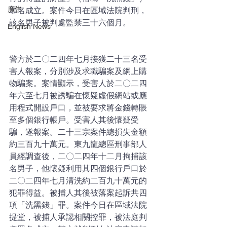
廣告
罪名成立。案件今日在區域法院判刑，
該名男子被判處監禁三十六個月。
English News
警方於二〇二四年七月接獲二十三名受
害人報案，分別涉及求職騙案及網上購
物騙案。案情顯示，受害人於二〇二四
年六至七月被誘騙在懷疑虛假網站或應
用程式開設戶口，並被要求將金錢轉賬
至多個銀行帳戶。受害人其後懷疑受
騙，遂報案。二十三宗案件總損失金額
約三百九十萬元。東九龍總區刑事部人
員經調查後，二〇二四年十二月拘捕該
名男子，他懷疑利用其四個銀行戶口於
二〇二四年七月清洗約二百九十萬元的
犯罪得益。被捕人其後被落案起訴共四
項「洗黑錢」罪。案件今日在區域法院
提堂，被捕人承認相關控罪，被法庭判