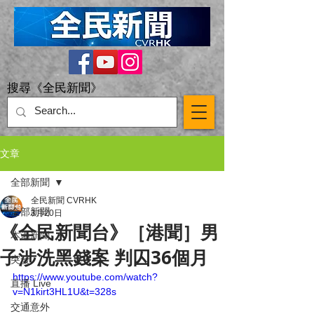
搜尋《全民新聞》
文章
全部新聞
全民新聞 CVRHK
全部新聞
3月20日
《全民新聞台》［港聞］男
本港新聞
子涉洗黑錢案 判囚36個月
突發
https://www.youtube.com/watch?
直播 Live
v=N1kirt3HL1U&t=328s
交通意外