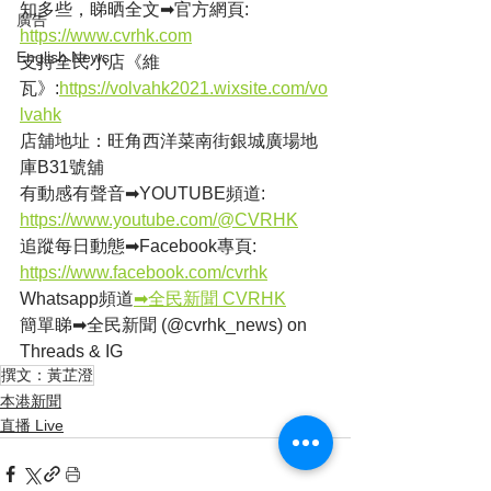
知多些，睇晒全文➡官方網頁: 
廣告
https://www.cvrhk.com
English News
支持全民小店《維
瓦》:
https://volvahk2021.wixsite.com/vo
lvahk
店舖地址：旺角西洋菜南街銀城廣場地
庫B31號舖
有動感有聲音➡YOUTUBE頻道: 
https://www.youtube.com/@CVRHK
追蹤每日動態➡Facebook專頁: 
https://www.facebook.com/cvrhk
Whatsapp頻道
➡全民新聞 CVRHK
簡單睇➡全民新聞 (@cvrhk_news) on 
Threads & IG
撰文：黃芷澄
本港新聞
直播 Live