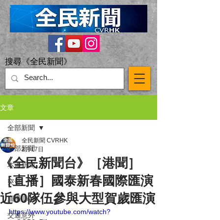
搜尋《全民新聞》
文章
全部新聞
全民新聞 CVRHK
全部新聞
2月17日
《全民新聞台》［港聞］
本港新聞
［直播］國泰新春國際匯演
突發
近60隊伍參與大型賀歲匯演
直播 Live
https://www.youtube.com/watch?
交通意外