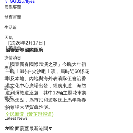
v=GGB2u7lfyes
國際要聞
體育新聞
生活篇
天氣
［2026年2月17日］
工業意外
國泰新春國際匯演
疫情消息
「國泰新春國際匯演之夜」今晚大年初
專題
一晚上8時在尖沙咀上演，屆時近60隊花
影片
車及本地、內地與海外表演隊伍會沿香
港文化中心廣場出發，經廣東道、海防
訪問
道到彌敦道巡遊，其中12輛主題花車將
獨家
成為焦點，為市民和遊客送上馬年新春
的首場大型賀歲匯演。
副刊
全民新聞  (黃芷澄報道)
Latest News
🔽全面覆蓋最新港聞🔽
火警