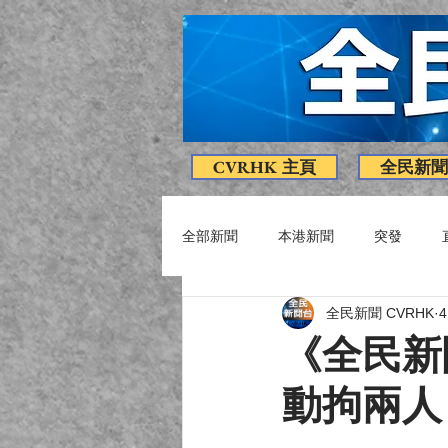
CVRHK 主頁
全民新聞
全部新聞
本港新聞
突發
全民新聞 CVRHK
疫情消息
專題
影片
《全民新
動拘兩人