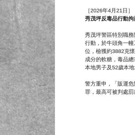
［2026年4月21日］
秀茂坪反毒品行動拘
秀茂坪警區特別職務
行動，於牛頭角一幢
位，檢獲約3882克
成分的軟糖，毒品總
本地男子及52歲本
警方重申，「販運危
罪，最高可被判處罰