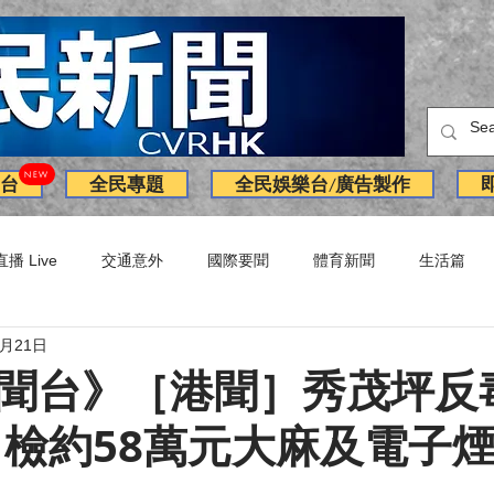
NEW
台
全民專題
全民娛樂台/廣告製作
直播 Live
交通意外
國際要聞
體育新聞
生活篇
4月21日
訪問
獨家
副刊
Latest News
火警
廣告
聞台》［港聞］秀茂坪反
 檢約58萬元大麻及電子