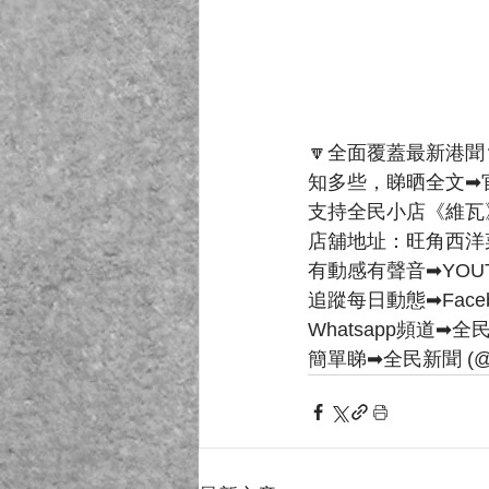
🔽全面覆蓋最新港聞
知多些，睇晒全文➡官
支持全民小店《維瓦
店舖地址：旺角西洋
有動感有聲音➡YOUT
追蹤每日動態➡Faceb
Whatsapp頻道➡全
簡單睇➡全民新聞 (@cvrh