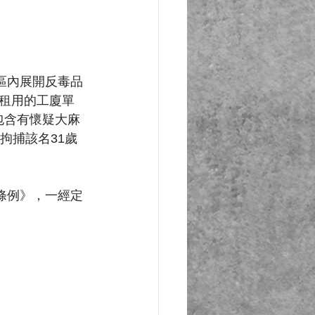
區內展開反毒品
租用的工廈單
包含有懷疑大麻
拘捕該名31歲
條例》，一經定