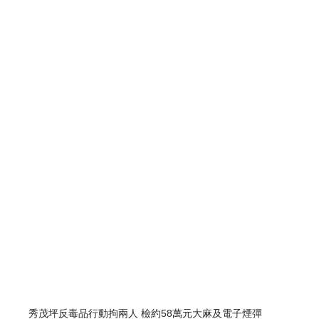
秀茂坪反毒品行動拘兩人 檢約58萬元大麻及電子煙彈