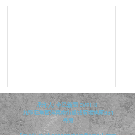
承印人: 全民新聞 CVRHK
九龍旺角西洋菜南街銀城廣場地庫B31
香港