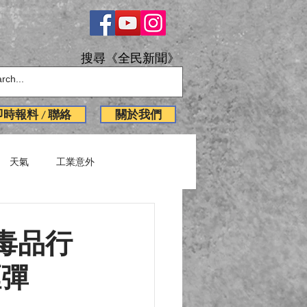
搜尋《全民新聞》
即時報料 / 聯絡
關於我們
天氣
工業意外
English News
毒品行
煙彈