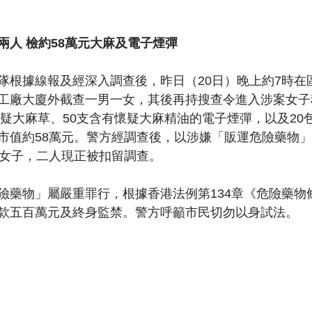
兩人 檢約58萬元大麻及電子煙彈
隊根據線報及經深入調查後，昨日（20日）晚上約7時在
工廠大廈外截查一男一女，其後再持搜查令進入涉案女子
懷疑大麻草、50支含有懷疑大麻精油的電子煙彈，以及20
市值約58萬元。警方經調查後，以涉嫌「販運危險藥物」
地女子，二人現正被扣留調查。
險藥物」屬嚴重罪行，根據香港法例第134章《危險藥物
款五百萬元及終身監禁。警方呼籲市民切勿以身試法。