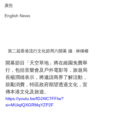
廣告
English News
第二屆香港流行文化節周六開幕 攝 : 林棟權
開幕節目「天空草地」將在維園免費舉
行，包括音樂會及戶外電影等，旅遊局
長楊潤雄表示，將邀請商界了解活動，
鼓勵消費，特區政府期望透過文化，宣
傳本港文化及旅遊。
https://youtu.be/fDJXlC7FFIw?
si=MUiqIQXGRMqYZP2F