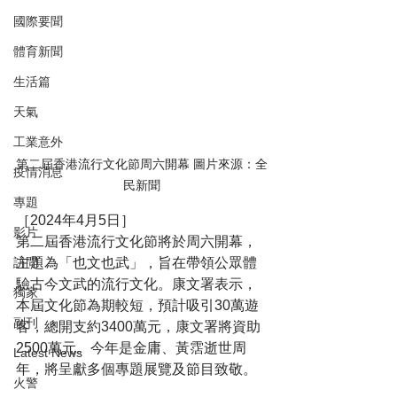
國際要聞
體育新聞
生活篇
天氣
工業意外
第二屆香港流行文化節周六開幕 圖片來源：全
疫情消息
民新聞
專題
［2024年4月5日］
影片
第二屆香港流行文化節將於周六開幕，
主題為「也文也武」，旨在帶領公眾體
訪問
驗古今文武的流行文化。康文署表示，
獨家
本屆文化節為期較短，預計吸引30萬遊
副刊
客，總開支約3400萬元，康文署將資助
2500萬元。今年是金庸、黃霑逝世周
Latest News
年，將呈獻多個專題展覽及節目致敬。
火警