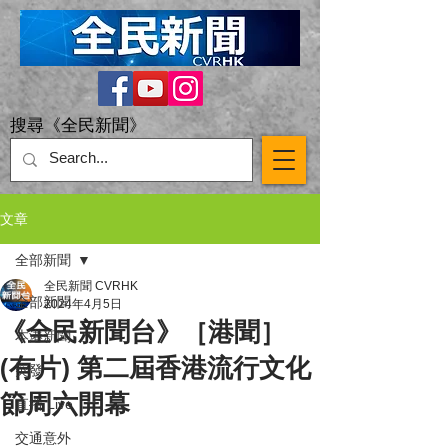
搜尋《全民新聞》
文章
全部新聞
全民新聞 CVRHK
全部新聞
2024年4月5日
《全民新聞台》［港聞］
本港新聞
(有片) 第二屆香港流行文化
突發
節周六開幕
直播 Live
交通意外