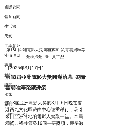
國際要聞
體育新聞
生活篇
天氣
工業意外
第18屆亞洲電影大獎圓滿落幕  劉青雲湯唯等
疫情消息
榮獲殊榮  攝 : 黃芷澄 
專題
［2025年3月17日］
影片
第18屆亞洲電影大獎圓滿落幕  劉青
訪問
雲湯唯等榮獲殊榮
獨家
第18屆亞洲電影大獎於3月16日晚在香
副刊
港西九文化區戲曲中心隆重舉行，吸引
Latest News
來自亞洲各地的電影人齊聚一堂。本屆
頒獎典禮共頒發16個主要獎項，競爭激
火警