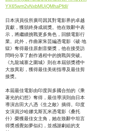
YX65wm2vNxbMUiQMhaPfdl/
日本演員役所廣司因其對電影界的卓越
貢獻，獲頒終身成就獎。他在致辭中表
示，將繼續挑戰更多角色，回饋電影行
業。此外，作曲家朱芸編憑電影《破·地
獄》奪得最佳原創音樂獎，他在接受訪
問時分享了創作過程中的挑戰與突破。
《九龍城寨之圍城》則在本屆頒獎禮中
大放異彩，獲得最佳美術指導及最佳剪
接獎。
本屆最佳電影由印度與多國合拍的《乘
著光的幻想》奪得，最佳導演則由日本
導演吉田大八憑《生之敵》摘得。印度
女演員沙哈娜戈斯瓦米憑電影《桑托
什》榮獲最佳女主角，她在致辭中坦言
得獎感覺如夢似幻，並感謝劇組的支