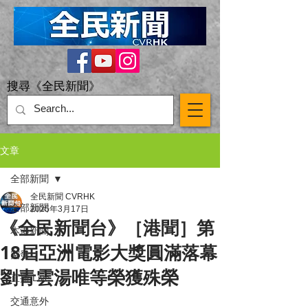
搜尋《全民新聞》
文章
全部新聞
全民新聞 CVRHK
全部新聞
2025年3月17日
《全民新聞台》［港聞］第
本港新聞
18屆亞洲電影大獎圓滿落幕
突發
劉青雲湯唯等榮獲殊榮
直播 Live
交通意外