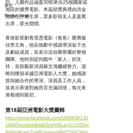
烈，入圍作品涵蓋30部來自25個國家或
廣告
地區的優秀電影。本屆頒獎典禮由洪金
English News
寶擔任評審主席，眾多影視名人及嘉賓
出席，星光熠熠。
香港影星劉青雲憑電影《爸爸》榮膺最
佳男主角，他在致辭中感謝導演翁子光
及劇組成員，並表示這份榮譽屬於整個
團隊。他特別提到戲中「家人」的支
持，並鼓勵新演員蘇文濤繼續努力。湯
唯則獲頒卓越亞洲電影人大獎，她感謝
曾與她合作的導演、演員及工作人員，
並表示香港對她而言充滿回憶，每次來
港都感到親切。
第18屆亞洲電影大獎圖輯
https://www.facebook.com/1000638130
16845/posts/pfbid02zvHWLgy2ccQ32ni
8sfHmKyquTuhBUwwnuMNt7TiHCWm