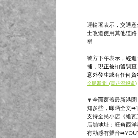
運輸署表示，交通意
士改道使用其他道路
禍。
警方下午表示，
經進
捕，現正被扣留調查
意外發生或有任何資
全民新聞  (黃芷澄報道)
🔽全面覆蓋最新港聞
知多些，睇晒全文➡官
支持全民小店《維瓦
店舖地址：旺角西洋
有動感有聲音➡YOUT