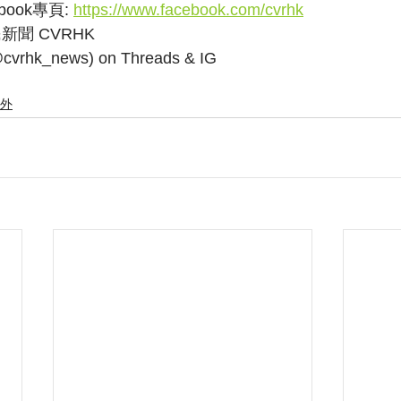
ook專頁: 
https://www.facebook.com/cvrhk
民新聞 CVRHK
k_news) on Threads & IG
外