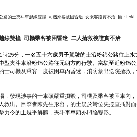
公路的士夾斗車越線雙撞  司機乘客被困昏迷  女乘客證實不治  攝：Loki
線雙撞  司機乘客被困昏迷  二人搶救後證實不治
1時25分，
一名五十六歲男子駕駛的士沿粉錦公路往上水
中型
夾斗車
沿粉錦公路往元朗方向行駛。當駛至近粉錦公
的士司機及乘客一度被困車內昏迷，消防救出送院搶救，
場，發現涉事的士車頭嚴重損毀，司機及乘客被困車內，
人救出。目擊者陳先生形容，的士疑於彎位失控直插對面
擊力令的士幾乎解體，夾斗車車頭亦凹陷變形。