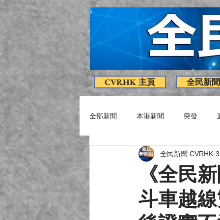
CVRHK 主頁
全民新聞
全部新聞
本港新聞
突發
全民新聞 CVRHK
疫情消息
專題
影片
《全民新
斗車越線