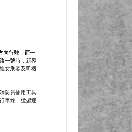
方向行駛，而一
路一號時，
新界
惟女乘客及司機
消防員使用工具
行車線，猛撼迎