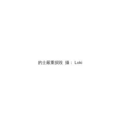
的士嚴重損毀  攝： Loki