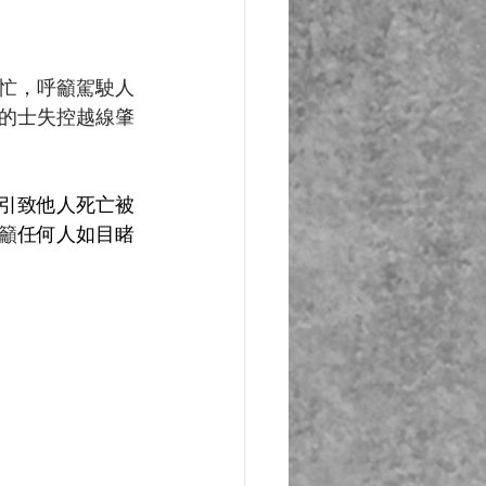
忙，呼籲駕駛人
的士失控越線肇
引致他人死亡被
籲
任何人如目睹