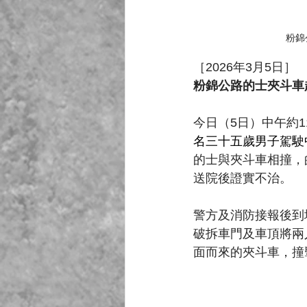
粉錦
［2026年3月5日］
粉錦公路的士夾斗車越
今日（5日）中午約1
名三十五歲男子駕駛
的士與夾斗車相撞，
送院後證實不治。
警方及消防接報後到
破拆車門及車頂將兩
面而來的夾斗車，撞