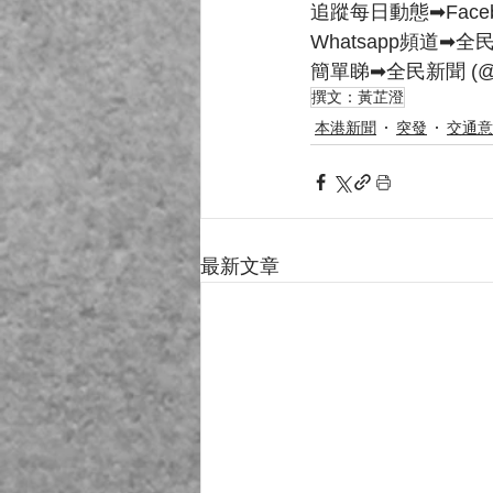
追蹤每日動態➡Faceb
Whatsapp頻道➡全
簡單睇➡全民新聞 (@cvrh
撰文：黃芷澄
本港新聞
突發
交通意
最新文章