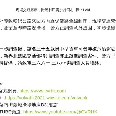
現場交通癱瘓，附近村民需步行回村  攝：Loki
外導致粉錦公路來回方向近保健路全線封閉，現場交通繁
，並留意即時路況廣播。警方正調查意外成因，初步懷疑
一步調查後，該名三十五歲男中型貨車司機涉嫌危險駕駛
，
新界北總區交通部特別調查隊正跟進調查案件。
警方呼
料提供，請致電三六六一 三八○○與調查人員聯絡。

方網頁: 
https://www.cvrhk.com
》:
https://volvahk2021.wixsite.com/volvahk
菜南街銀城廣場地庫B31號舖
UBE頻道: 
https://www.youtube.com/@CVRHK