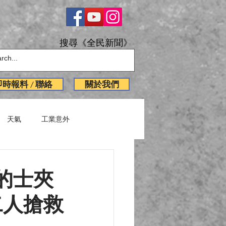
搜尋《全民新聞》
即時報料 / 聯絡
關於我們
天氣
工業意外
English News
的士夾
二人搶救