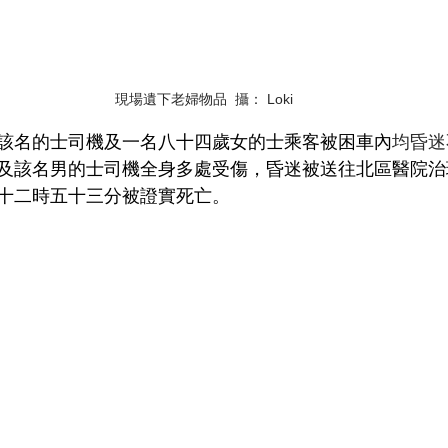
現場遺下老婦物品  攝： Loki
該名的士司機及一名八十四歲女的士乘客被困車內
均昏迷
及該名男的士司機全身多處受傷，昏迷被送往北區醫院治
十二時五十三分被證實死亡。