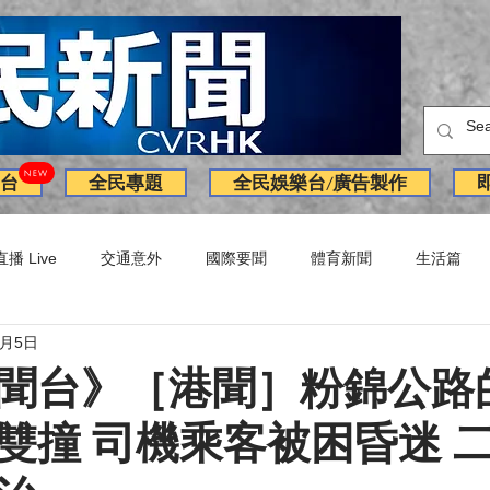
NEW
台
全民專題
全民娛樂台/廣告製作
直播 Live
交通意外
國際要聞
體育新聞
生活篇
3月5日
訪問
獨家
副刊
Latest News
火警
廣告
聞台》［港聞］粉錦公路
雙撞 司機乘客被困昏迷 