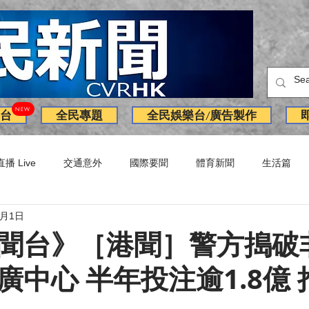
NEW
台
全民專題
全民娛樂台/廣告製作
直播 Live
交通意外
國際要聞
體育新聞
生活篇
4月1日
訪問
獨家
副刊
Latest News
火警
廣告
聞台》［港聞］警方搗破
廣中心 半年投注逾1.8億 