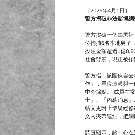
［2026年4月1日］
警方搗破非法賭博網
警方搗破一個由黑社
位拘捕6名本地男子
投注金額超過1億8,
社會背景，現正被扣
警方指，該團伙自去
作」，單位裝潢與一
中介據點。 成員在
士」、「內幕消息」
帖文更附上懷疑經修
文內夾帶連結，把網
調查顯示，該中心在過