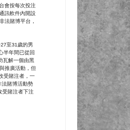
平台會按每次投注
在通訊軟件內開設
非法賭博平台，
7至31歲的男
中心半年間已從回
功瓦解一個由黑
與推廣活動，但
收受賭注者，一
非法賭博活動勢
收受賭注者下注