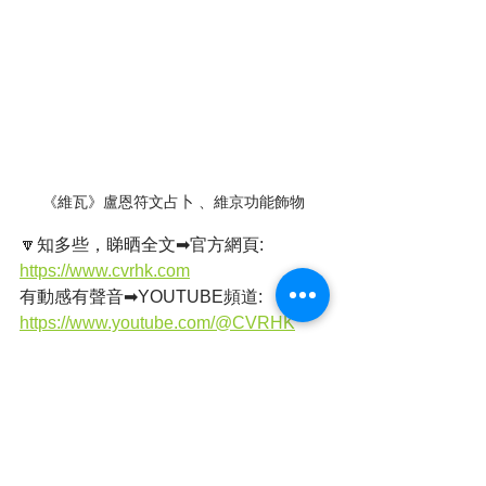
《維瓦》盧恩符文占卜 、維京功能飾物
🔽知多些，睇晒全文➡官方網頁: 
https://www.cvrhk.com
有動感有聲音➡YOUTUBE頻道: 
https://www.youtube.com/@CVRHK
追蹤每日動態➡Facebook專頁: 
https://www.facebook.com/cvrhk
支持全民小店《維
瓦》:
https://www.facebook.com/volvahk
店舖地址：旺角西洋菜南街銀城廣場地
庫B31號舖