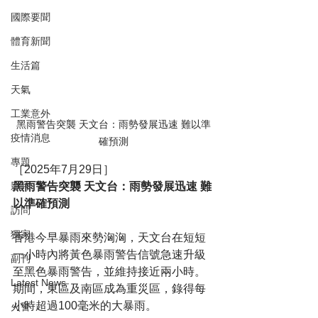
國際要聞
體育新聞
生活篇
天氣
工業意外
黑雨警告突襲 天文台：雨勢發展迅速 難以準
疫情消息
確預測
專題
［2025年7月29日］
黑雨警告突襲 天文台：雨勢發展迅速 難
影片
以準確預測
訪問
獨家
香港今早暴雨來勢洶洶，天文台在短短
一小時內將黃色暴雨警告信號急速升級
副刊
至黑色暴雨警告，並維持接近兩小時。
Latest News
期間，東區及南區成為重災區，錄得每
小時超過100毫米的大暴雨。
火警