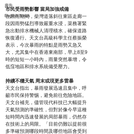
廣告
市民受雨勢影響 當局加強戒備
English News
在黑雨期間，柴灣道落斜往東區走廊一
段因雨勢猛烈導致嚴重水浸，渠務署緊
急出動排水機械人清理積水，確保道路
恢復通行。天文台高級科學主任蔡振榮
表示，今次暴雨的特點是雨勢又急又
大，尤其集中在香港東南部，早上8至9
時的短短一小時內，雨量突然暴增，令
低窪地區和排水系統備受壓力。
持續不穩天氣 周末或現更多雷暴
天文台指出，暴雨發展迅速且集中，呼
籲市民保持警惕，避免前往危險地區。
天文台補充，儘管現代科技已大幅提升
天氣預測的準確性，但對於像今早這種
短時間內迅速發展的局部暴雨，仍然存
在技術上的局限。「目前仍難以提前很
多準確預測哪段時間及哪些地區會受到