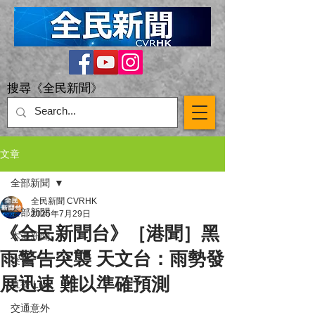
搜尋《全民新聞》
文章
全部新聞
全民新聞 CVRHK
全部新聞
2025年7月29日
《全民新聞台》［港聞］黑
本港新聞
雨警告突襲 天文台：雨勢發
突發
展迅速 難以準確預測
直播 Live
交通意外