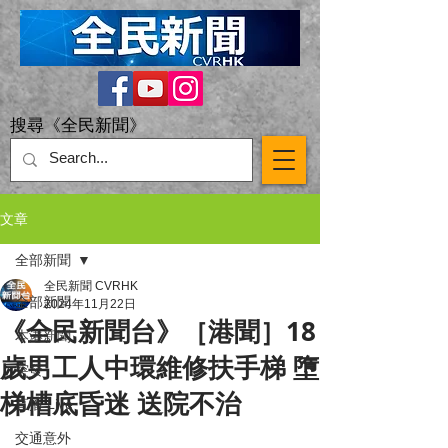
搜尋《全民新聞》
文章
全部新聞
全民新聞 CVRHK
全部新聞
2024年11月22日
《全民新聞台》［港聞］18
本港新聞
歲男工人中環維修扶手梯 墮
突發
梯槽底昏迷 送院不治
直播 Live
交通意外