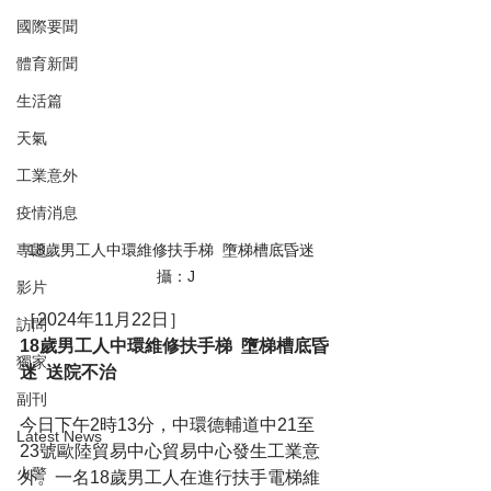
國際要聞
體育新聞
生活篇
天氣
工業意外
疫情消息
專題
18歲男工人中環維修扶手梯  墮梯槽底昏迷  
攝：J
影片
［2024年11月22日］
訪問
18歲男工人中環維修扶手梯  墮梯槽底昏
獨家
迷  送院不治
副刊
今日下午2時13分，中環德輔道中21至
Latest News
23號歐陸貿易中心貿易中心發生工業意
火警
外。一名18歲男工人在進行扶手電梯維