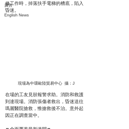
修工作時，掉落扶手電梯的槽底，陷入
廣告
昏迷。
English News
現場為中環歐陸貿易中心  攝：J
在場的工友見狀報警求助。消防和救護
到達現場。消防張傷者救出，昏迷送往
瑪麗醫院搶救，惟搶救後不治。意外起
因正在調查當中。