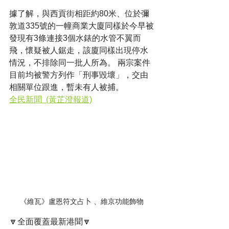
據了解，與西貢街相距約80米、位於彌
敦道335號的一幢商業大廈同樣於今早被
發現有3條連接3個水錶的水管不翼而
飛，懷疑被人鋸走，該廈同樣出現停水
情況，不排除同一批人所為。 兩宗案件
目前均被警方列作「刑事毀壞」，交由
相關單位跟進，暫未有人被捕。
全民新聞  (黃芷澄報道)
《維瓦》盧恩符文占卜 、維京功能飾物
🔽全面覆蓋最新港聞🔽