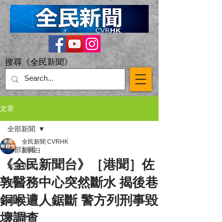
搜尋《全民新聞》
文章
全部新聞
全民新聞 CVRHK
全部新聞
3月5日
《全民新聞台》［港聞］佐
本港新聞
敦醫務中心突然斷水 揭後巷
突發
銅喉遭人鋸斷 警方列刑事毀
直播 Live
壞調查
交通意外