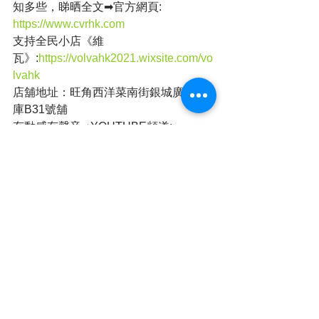
知多些，睇晒全文➡官方網頁: 
https://www.cvrhk.com
支持全民小店《維
瓦》:
https://volvahk2021.wixsite.com/vo
lvahk
店舖地址：旺角西洋菜南街銀城廣場地
庫B31號舖
有動感有聲音➡YOUTUBE頻道: 
https://www.youtube.com/@CVRHK
追蹤每日動態➡Facebook專頁: 
https://www.facebook.com/cvrhk
Whatsapp頻道➡全民新聞 CVRHK
簡單睇➡全民新聞 (@cvrhk_news) on 
Threads & IG
撰文：黃芷澄
本港新聞