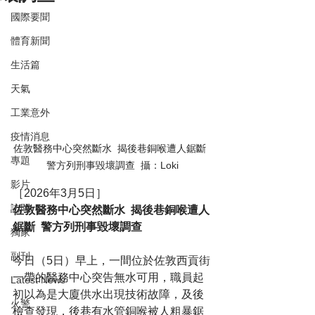
國際要聞
體育新聞
生活篇
天氣
工業意外
疫情消息
佐敦醫務中心突然斷水  揭後巷銅喉遭人鋸斷  
專題
警方列刑事毀壞調查  攝：Loki
影片
［2026年3月5日］
訪問
佐敦醫務中心突然斷水  揭後巷銅喉遭人
鋸斷  警方列刑事毀壞調查
獨家
副刊
今日（5日）早上，一間位於佐敦西貢街
一帶的醫務中心突告無水可用，職員起
Latest News
初以為是大廈供水出現技術故障，及後
火警
檢查發現，後巷有水管銅喉被人粗暴鋸