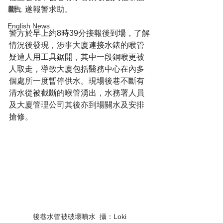
斷，遂報警求助。
廣告
English News
警方於早上約8時39分接報後到場，了解
情況後發現，涉事大廈連接水錶的喉管
疑遭人用工具鋸開，其中一段銅喉更被
人取走，導致大廈包括醫務中心在內多
個處所一度暫停供水。現場後巷不斷有
清水從被截斷的喉管湧出，水務署人員
及大廈管理公司其後亦到場關水及安排
搶修。
後巷水管被破壞噴水  攝：Loki