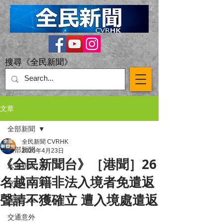
搜尋《全民新聞》
文章
全部新聞
全民新聞 CVRHK
全部新聞
2025年4月23日
《全民新聞台》［港聞］26
本港新聞
名越南籍非法入境者免遣返
突發
聲請不獲確立 遭入境處遣返
直播 Live
交通意外