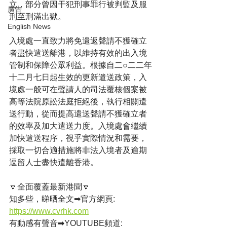
立，部分曾因干犯刑事罪行被判監及服
廣告
刑至刑滿出獄。
English News
入境處一直致力將免遣返聲請不獲確立
者盡快遣送離港，以維持有效的出入境
管制和保障公眾利益。根據自二○二二年
十二月七日起生效的更新遣送政策，入
境處一般可在聲請人的司法覆核個案被
高等法院原訟法庭拒絕後，執行相關遣
送行動，從而提高遣送聲請不獲確立者
的效率及加大遣送力度。入境處會繼續
加快遣送程序，視乎實際情況和需要，
採取一切合適措施將非法入境者及逾期
逗留人士盡快遣離香港。
🔽全面覆蓋最新港聞🔽
知多些，睇晒全文➡官方網頁: 
https://www.cvrhk.com
有動感有聲音➡YOUTUBE頻道: 