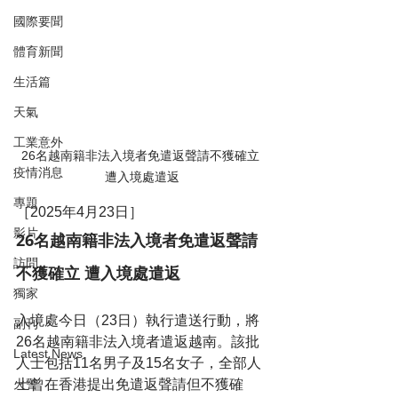
國際要聞
體育新聞
生活篇
天氣
工業意外
26名越南籍非法入境者免遣返聲請不獲確立 
疫情消息
遭入境處遣返
專題
［2025年4月23日］
影片
26名越南籍非法入境者免遣返聲請
訪問
不獲確立 遭入境處遣返
獨家
入境處今日（23日）執行遣送行動，將
副刊
26名越南籍非法入境者遣返越南。該批
Latest News
人士包括11名男子及15名女子，全部人
士曾在香港提出免遣返聲請但不獲確
火警