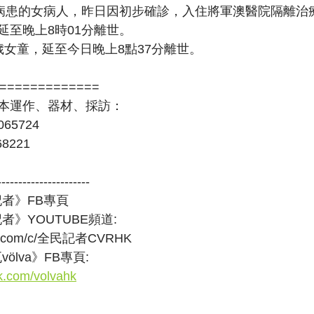
病患的女病人，昨日因初步確診，入住將軍澳醫院隔離治療，今
至晚上8時01分離世。 
歲女童，延至今日晚上8點37分離世。
=============
本運作、器材、採訪：
065724
8221
----------------------
者》FB專頁
者》YOUTUBE頻道:
ube.com/c/全民記者CVRHK
ölva》FB專頁:
k.com/volvahk