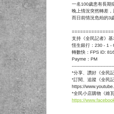
一名100歲患有長期
晚上情況突然轉差，延
而日前情況危殆的3
===============
支持《全民記者》基
恆生銀行：230 - 1 - 
轉數快：FPS iD: 816
Payme：PM
---------------------------
*分享、讚好《全民記
*訂閱、追蹤《全民記
https://www.yout
*全民小店購物《維瓦v
https://www.faceboo