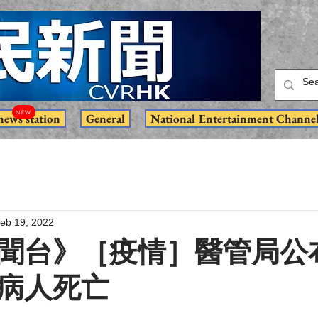
NEW
news station
General
National Entertainment Channe
eb 19, 2022
聞台》［疫情］醫管局公
病人死亡