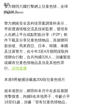
廣告
警方聯同六國打擊網上兒童色情，全球
拘326人
English News
警方網絡安全及科技罪案調查科表示，
早前透過情報交流及技術監察，發現有
人在網上平台或點對點分享（P2P）軟
件下載及分享兒童色情物品，其後聯同
新加坡、馬來西亞、日本、韓國、泰國
及汶萊警方，在今年3至4月期間採取跨
境聯合行動，合共拘捕326人，涉嫌製造
或藏有兒童色情物品及涉及其他性罪
行。
詳情直播
本港9男被捕涉藏逾200段兒童色情片
就本港部分，網罪科本月中在多區展開
突擊搜查，拘捕9名本地男子，年齡介乎
18至61歲，涉嫌「管有兒童色情物品」