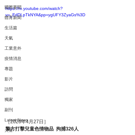
國際要聞
https://m.youtube.com/watch?
v=_EdDLpTkNYA&pp=ygUFY3ZyaGs%3D
體育新聞
生活篇
天氣
工業意外
疫情消息
專題
影片
訪問
獨家
副刊
Latest News
［2026年4月27日］
警方打擊兒童色情物品  拘捕326人
火警