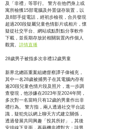
及「非禮」等罪行。 警方在他們身上或
寓所檢獲15部電腦及外置儲存裝置，以
及8部手提電話，經初步檢視，合共發現
超過200段疑屬兒童色情影片或相片，懷
疑從社交平台、網站或點對點分享軟件
下載，並長期存放於相關裝置內作個人
觀賞。
詳情直播
28歲男子被指多次非禮12歲男童
新界北總區重案組總督察譚子偉補充，
其中一名28歲被捕男子在其電腦內存有
逾20段兒童色情片段及照片，進一步調
查發現，他涉嫌在2023年至2024年間，
多次對一名當時只有12歲的男童作出非
禮行為。 警方指，兩人透過社交平台認
識，疑犯先以網上聊天方式建立關係，
透過發展共同興趣「投其所好」，其後
安排線下見面，再藉機非禮對方；該男