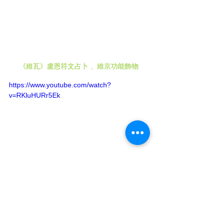
《維瓦》盧恩符文占卜 、維京功能飾物
https://www.youtube.com/watch?
v=RKluHURr5Ek
🔽全面覆蓋最新港聞🔽
知多些，睇晒全文➡官方網頁: 
https://www.cvrhk.com
支持全民小店《維
瓦》:
https://volvahk2021.wixsite.com/vo