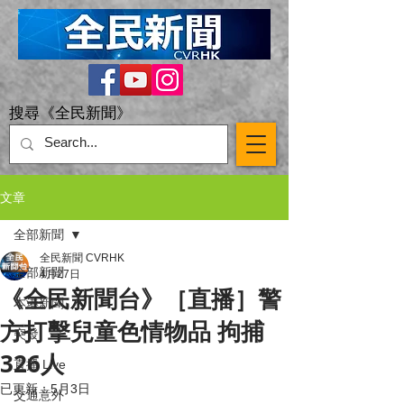
搜尋《全民新聞》
文章
全部新聞
全民新聞 CVRHK
全部新聞
4月27日
《全民新聞台》［直播］警
本港新聞
方打擊兒童色情物品 拘捕
突發
326人
直播 Live
已更新：
5月3日
交通意外