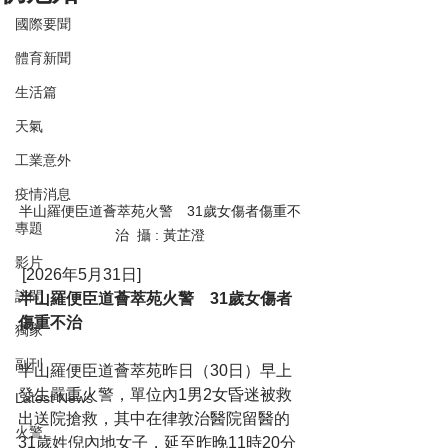
國際要聞
體育新聞
生活篇
天氣
工業意外
疫情消息
半山羅便臣道薈萃苑火警　31歲女傷者傷重不
專題
治  攝 : 黃芷澄
影片
 [2026年5月31日]
訪問
半山羅便臣道薈萃苑火警　31歲女傷者
傷重不治
獨家
副刊
半山羅便臣道薈萃苑昨日（30日）早上
發生嚴重火警，單位內1男2女昏迷被救
Latest News
出送院搶救，其中在律敦治醫院留醫的
火警
31歲姓倪內地女子，延至昨晚11時20分