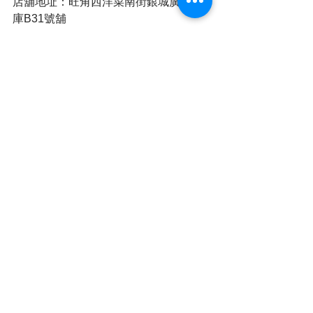
店舖地址：旺角西洋菜南街銀城廣場地
庫B31號舖
簡單睇➡全民新聞 (@cvrhk_news) on 
IG , Threads
https://www.instagram.com/cvrhk_news/
https://www.threads.net/@cvrhk_news
撰文：蘇菲
本港新聞
火警
查看全部
最新文章