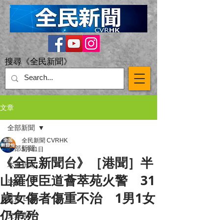
搜尋《全民新聞》
文章
全部新聞
全民新聞 CVRHK
全部新聞
5月31日
《全民新聞台》［港聞］半
本港新聞
山羅便臣道薈萃苑火警 31
突發
歲女傷者傷重不治 1男1女
直播 Live
仍危殆
交通意外