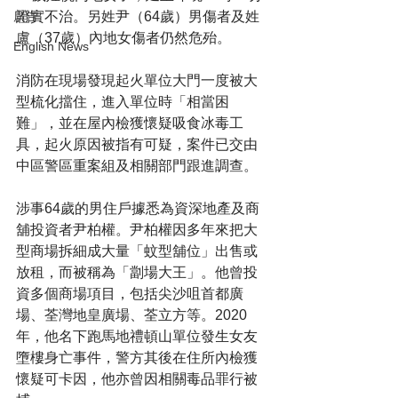
證實不治。另姓尹（64歲）男傷者及姓
廣告
盧（37歲）內地女傷者仍然危殆。
English News
消防在現場發現起火單位大門一度被大
型梳化擋住，進入單位時「相當困
難」，並在屋內檢獲懷疑吸食冰毒工
具，起火原因被指有可疑，案件已交由
中區警區重案組及相關部門跟進調查。
涉事64歲的男住戶據悉為資深地產及商
舖投資者尹柏權。尹柏權因多年來把大
型商場拆細成大量「蚊型舖位」出售或
放租，而被稱為「劏場大王」。他曾投
資多個商場項目，包括尖沙咀首都廣
場、荃灣地皇廣場、荃立方等。2020
年，他名下跑馬地禮頓山單位發生女友
墮樓身亡事件，警方其後在住所內檢獲
懷疑可卡因，他亦曾因相關毒品罪行被