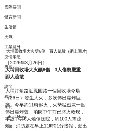
國際要聞
體育新聞
生活篇
天氣
工業意外
大埔回收場大火釀6傷　百人疏散  (網上圖片)
疫情消息
［2026年3月26日］
專題
大埔回收場大火釀6傷　3人傷勢嚴重　
百人疏散
影片
訪問
大埔汀角路近鳳園路一個回收場今晨
獨家
（26日）發生大火，多次傳出爆炸巨
響。今早約11時起火，火勢猛烈兼一度
副刊
傳出爆炸聲，消防中午前已將火救熄，
Latest News
事故中共6人燒傷送院，約100人需疏
散。 消防處在早上11時01分接報，派出
火警