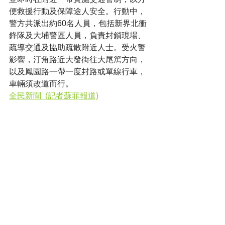
便救援行動及保障途人安全。行動中，
警方共派出約60名人員，包括新界北衝
鋒隊及大埔警區人員，負責封鎖現場、
疏導交通及協助疏散附近人士。受火警
影響，汀角路近大發街往大尾篤方向，
以及鳳園路一帶一度封路或單線行車，
車輛須改道而行。
全民新聞  (記者蘇菲報道)