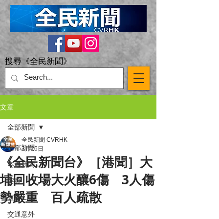
搜尋《全民新聞》
文章
全部新聞
全民新聞 CVRHK
全部新聞
3月26日
《全民新聞台》［港聞］大
本港新聞
埔回收場大火釀6傷 3人傷
突發
勢嚴重 百人疏散
直播 Live
交通意外