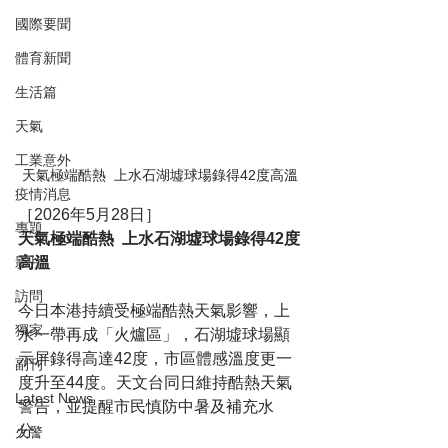
國際要聞
體育新聞
生活篇
天氣
工業意外
天氣極端酷熱  上水石湖墟球場錄得42度高溫
疫情消息
［2026年5月28日］
專題
天氣極端酷熱  上水石湖墟球場錄得42度
高溫
影片
訪問
今日本港持續受極端酷熱天氣影響，上
獨家
水一帶再成「火爐區」，石湖墟球場顯
示屏錄得高達42度，市區體感溫度更一
副刊
度升至44度。天文台同日維持酷熱天氣
Latest News
警告，並提醒市民慎防中暑及補充水
分。
火警