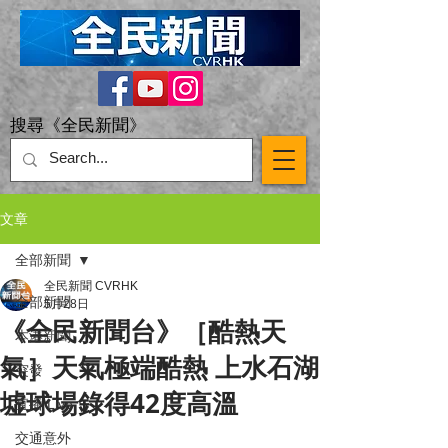
搜尋《全民新聞》
文章
全部新聞
全民新聞 CVRHK
全部新聞
5月28日
《全民新聞台》［酷熱天
本港新聞
氣］天氣極端酷熱 上水石湖
突發
墟球場錄得42度高溫
直播 Live
交通意外