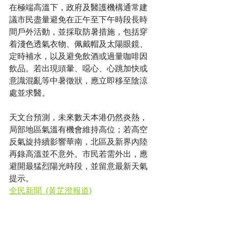
在極端高溫下，政府及醫護機構通常建
議市民盡量避免在正午至下午時段長時
間戶外活動，並採取防暑措施，包括穿
着淺色透氣衣物、佩戴帽及太陽眼鏡、
定時補水，以及避免飲酒或過量咖啡因
飲品。若出現頭暈、噁心、心跳加快或
意識混亂等中暑徵狀，應立即移至陰涼
處並求醫。
天文台預測，未來數天本港仍然炎熱，
局部地區氣溫有機會維持高位；若高空
反氣旋持續影響華南，北區及新界內陸
再錄高溫並不意外。市民若需外出，應
避開最猛烈陽光時段，並留意最新天氣
提示。
全民新聞  (黃芷澄報道)