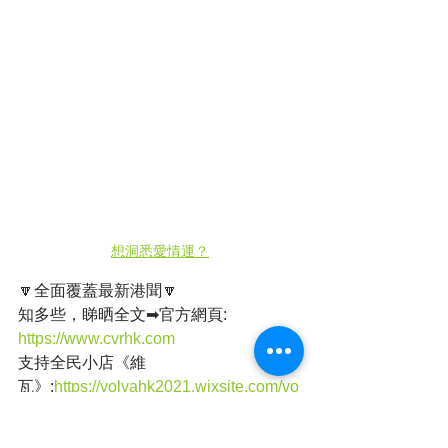
想洞悉愛情運？
🔽全面覆蓋最新港聞🔽
知多些，睇晒全文➡官方網頁: 
https://www.cvrhk.com
支持全民小店《維
瓦》:
https://volvahk2021.wixsite.com/vo
lvahk
店舖地址：旺角西洋菜南街銀城廣場地