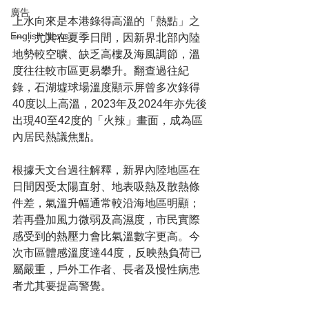
廣告
上水向來是本港錄得高溫的「熱點」之
English News
一，尤其在夏季日間，因新界北部內陸
地勢較空曠、缺乏高樓及海風調節，溫
度往往較市區更易攀升。翻查過往紀
錄，石湖墟球場溫度顯示屏曾多次錄得
40度以上高溫，2023年及2024年亦先後
出現40至42度的「火辣」畫面，成為區
內居民熱議焦點。
根據天文台過往解釋，新界內陸地區在
日間因受太陽直射、地表吸熱及散熱條
件差，氣溫升幅通常較沿海地區明顯；
若再疊加風力微弱及高濕度，市民實際
感受到的熱壓力會比氣溫數字更高。今
次市區體感溫度達44度，反映熱負荷已
屬嚴重，戶外工作者、長者及慢性病患
者尤其要提高警覺。