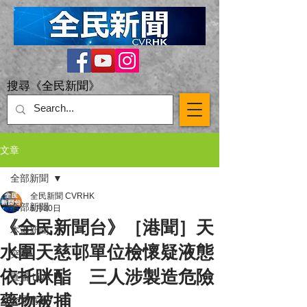
搜尋《全民新聞》
文章
全部新聞
全民新聞 CVRHK
全部新聞
6月30日
《全民新聞台》［港聞］天
本港新聞
水圍天慈邨單位檢懷疑液態
突發
依托咪酯 三人涉製造危險
直播 Live
藥物被捕
交通意外