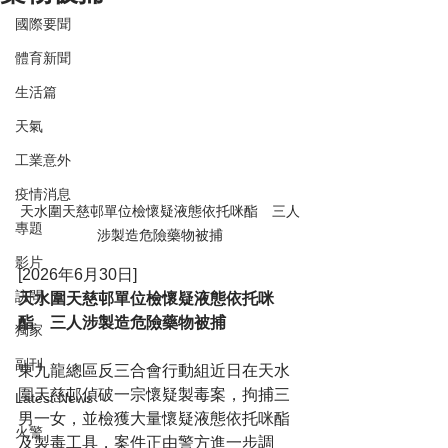
國際要聞
體育新聞
生活篇
天氣
工業意外
疫情消息
天水圍天慈邨單位檢懷疑液態依托咪酯　三人
專題
涉製造危險藥物被捕
影片
[2026年6月30日]
訪問
天水圍天慈邨單位檢懷疑液態依托咪
酯　三人涉製造危險藥物被捕
獨家
副刊
東九龍總區反三合會行動組近日在天水
圍天慈邨偵破一宗懷疑製毒案，拘捕三
Latest News
男一女，並檢獲大量懷疑液態依托咪酯
火警
及製毒工具，案件正由警方進一步調