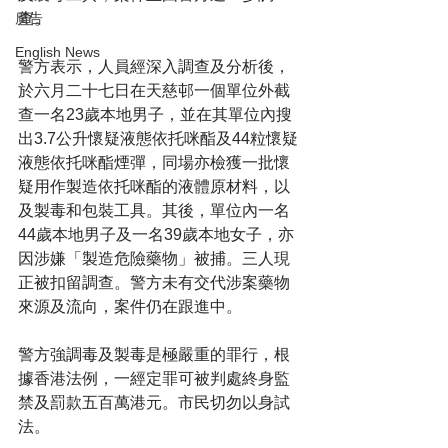
查。
廣告
English News
警方表示，人員經深入調查及分析後，
於六月二十七日在天慈邨一個單位外截
查一名23歲本地男子，並在其單位內搜
出3.7公升懷疑液態依托咪酯及44粒懷疑
液態依托咪酯煙彈，同場亦檢獲一批懷
疑用作製造依托咪酯的液體原材料，以
及製毒和包裝工具。其後，單位內一名
44歲本地男子及一名39歲本地女子，亦
因涉嫌「製造危險藥物」被捕。三人現
正被扣留調查。警方未有交代涉案藥物
來源及流向，案件仍在跟進中。
警方強調毒及製毒是極嚴重的罪行，根
據香港法例，一經定罪可被判處終身監
禁及罰款五百萬港元。市民切勿以身試
法。