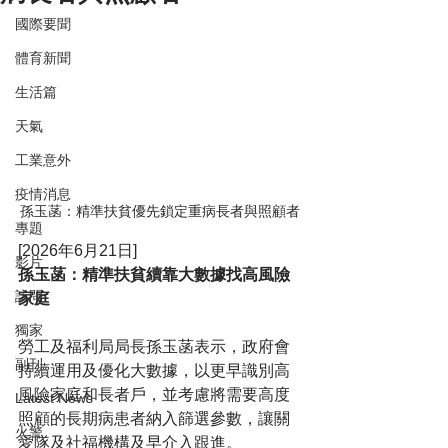
國際要聞
體育新聞
生活篇
天氣
工業意外
疫情消息
孫玉菡：精準扶貧優先鎖定重病長者與照顧者
專題
[2026年6月21日]
影片
孫玉菡：精準扶貧續靠大數據找高風險
訪問
家庭
獨家
勞工及福利局局長孫玉菡表示，政府會
副刊
持續運用及優化大數據，以更早識別高
風險家庭和長者戶，並考慮將需要高度
Latest News
照顧的長期病患者納入篩選參數，讓關
火警
愛隊及社福機構及早介入跟進。