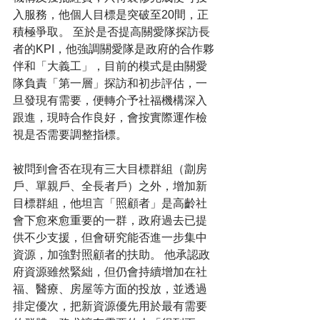
入服務，他個人目標是突破至20間，正
積極爭取。 至於是否提高關愛隊探訪長
者的KPI，他強調關愛隊是政府的合作夥
伴和「大義工」，目前的模式是由關愛
隊負責「第一層」探訪和初步評估，一
旦發現有需要，便轉介予社福機構深入
跟進，現時合作良好，會按實際運作檢
視是否需要調整指標。
被問到會否在現有三大目標群組（劏房
戶、單親戶、全長者戶）之外，增加新
目標群組，他坦言「照顧者」是高齡社
會下愈來愈重要的一群，政府過去已提
供不少支援，但會研究能否進一步集中
資源，加強對照顧者的扶助。 他承認政
府資源雖然緊絀，但仍會持續增加在社
福、醫療、房屋等方面的投放，並透過
排定優次，把新資源優先用於最有需要