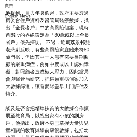
廣告
他提到，自去年暑假起，政府主要透過
English News
房委會住戶資料及醫管局醫療數據，找
出「全長者戶」中的高風險個案，現時
首階段的界線設定為「80歲或以上全長
者戶」優先探訪。 不過，近期荔景邨雙
老悲劇反映，有些高風險家庭雖未符80
歲門檻，但因其中一人患有需要長期照
顧的嚴重病症，例如中度或以上認知障
礙，對照顧者造成極大壓力，因此當局
會與醫管局研究，把這類重病個案加入
大數據篩選，讓關愛隊盡早上門評估及
轉介。
談及是否會把精準扶貧的大數據合作擴
展至教育局，以找出家有小孩的劏房
戶，他指出，政府本身已掌握大量與兒
童相關的教育與學前康復數據，包括幼