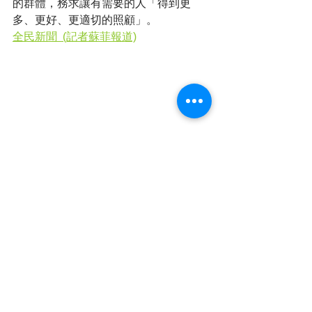
的群體，務求讓有需要的人「得到更
多、更好、更適切的照顧」。
全民新聞  (記者蘇菲報道)
知多些，睇晒全文➡官方網頁: 
https://www.cvrhk.com
有動感有聲音➡YOUTUBE頻道: 
https://www.youtube.com/@CVRHK