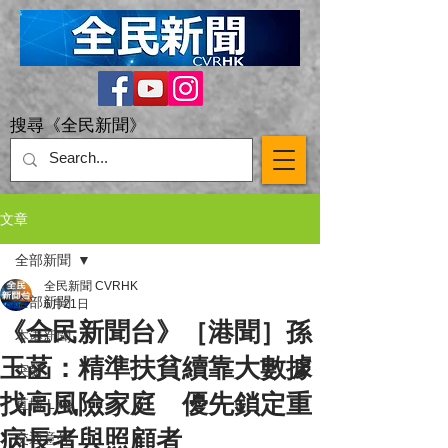
搜尋《全民新聞》
文章
全部新聞
全民新聞 CVRHK
全部新聞
6月21日
《全民新聞台》［港聞］孫
本港新聞
玉菡：精準扶貧續靠大數據
突發
找高風險家庭 優先鎖定重
直播 Live
病長者與照顧者
交通意外