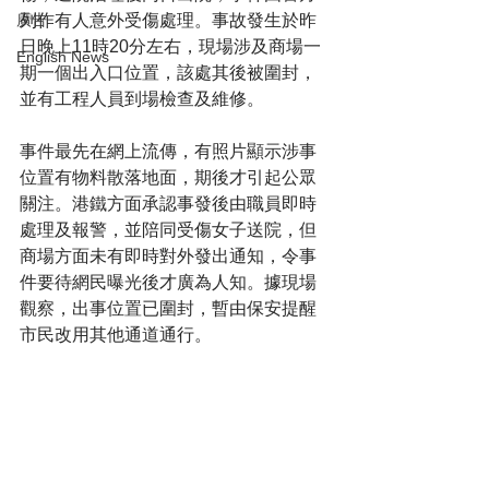
列作有人意外受傷處理。事故發生於昨
廣告
日晚上11時20分左右，現場涉及商場一
English News
期一個出入口位置，該處其後被圍封，
並有工程人員到場檢查及維修。
事件最先在網上流傳，有照片顯示涉事
位置有物料散落地面，期後才引起公眾
關注。港鐵方面承認事發後由職員即時
處理及報警，並陪同受傷女子送院，但
商場方面未有即時對外發出通知，令事
件要待網民曝光後才廣為人知。據現場
觀察，出事位置已圍封，暫由保安提醒
市民改用其他通道通行。