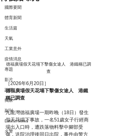
國際要聞
體育新聞
生活篇
天氣
工業意外
疫情消息
德福廣場假天花塌下擊傷女途人　港鐵稱已調
專題
查
影片
［2026年6月20日］
訪問
德福廣場假天花塌下擊傷女途人　港鐵
稱已調查
獨家
副刊
九龍灣德福廣場一期昨晚（18日）發生
假天花塌下事故，一名51歲女子行經商
Latest News
場出入口時，遭跌落物料擊中腳部受
火警
傷，送院治理後同日出院，事件由警方