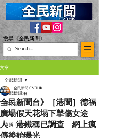
搜尋《全民新聞》
文章
全部新聞
全民新聞 CVRHK
全部新聞
6月20日
全民新聞台》［港聞］德福
本港新聞
廣場假天花塌下擊傷女途
突發
人 港鐵稱已調查 網上瘋
直播 Live
傳後始曝光
交通意外