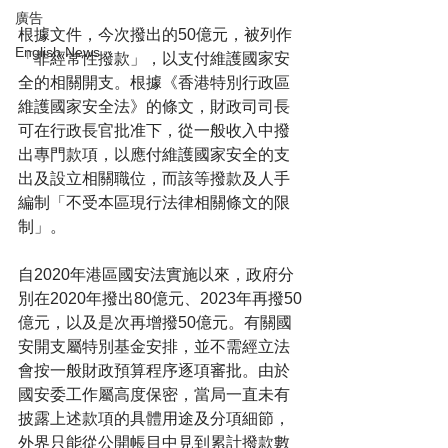
廣告
根據文件，今次撥出的50億元，被列作
English News
「非經常性撥款」，以支付維護國家安
全的相關開支。根據《香港特別行政區
維護國家安全法》的條文，財政司司長
可在行政長官批准下，從一般收入中撥
出專門款項，以應付維護國家安全的支
出及設立相關職位，而該等撥款及人手
編制「不受本區現行法律相關條文的限
制」。
自2020年港區國安法實施以來，政府分
別在2020年撥出80億元、2023年再撥50
億元，以及是次再增撥50億元。有關國
安開支屬特別基金安排，並不需經立法
會按一般財政預算程序逐項審批。由於
國安委工作屬高度保密，當局一直未有
披露上述款項的具體用途及分項細節，
外界只能從公開帳目中見到累計撥款數