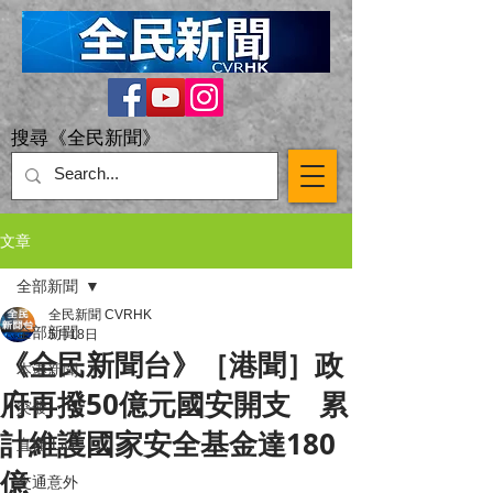
搜尋《全民新聞》
文章
全部新聞
全民新聞 CVRHK
全部新聞
5月18日
《全民新聞台》［港聞］政
本港新聞
府再撥50億元國安開支 累
突發
計維護國家安全基金達180
直播 Live
億
交通意外