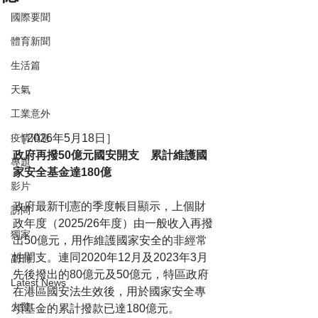
國際要聞
體育新聞
生活篇
天氣
工業意外
 ［2026年5月18日］
疫情消息
政府再撥50億元國安開支　累計維護國
專題
家安全基金達180億
影片
政府最新刊憲的季度帳目顯示，上個財
訪問
政年度（2025/26年度）由一般收入再撥
獨家
出50億元，用作維護國家安全的非經常
性開支。連同2020年12月及2023年3月
副刊
先後撥出的80億元及50億元，特區政府
Latest News
在港區國安法生效後，用於國家安全專
火警
項基金的累計撥款已達180億元。