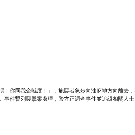
喂！你同我企喺度！」，施襲者急步向油麻地方向離去，
。事件暫列襲擊案處理，警方正調查事件並追緝相關人士