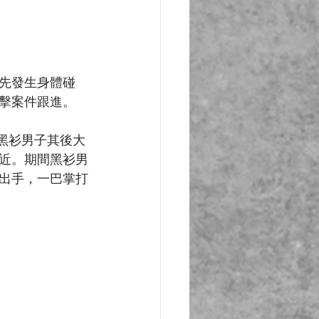
先發生身體碰
擊案件跟進。
，黑衫男子其後大
近。期間黑衫男
出手，一巴掌打