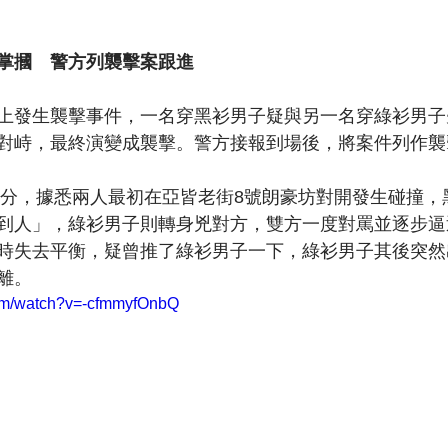
掌摑　警方列襲擊案跟進
上發生襲擊事件，一名穿黑衫男子疑與另一名穿綠衫男子
對峙，最終演變成襲擊。警方接報到場後，將案件列作襲
40分，據悉兩人最初在亞皆老街8號朗豪坊對開發生碰撞
到人」，綠衫男子則轉身兇對方，雙方一度對罵並逐步逼
時失去平衡，疑曾推了綠衫男子一下，綠衫男子其後突然
離。
com/watch?v=-cfmmyfOnbQ