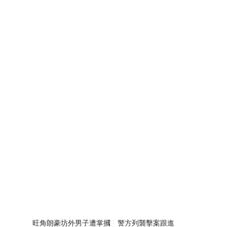
旺角朗豪坊外男子遭掌摑　警方列襲擊案跟進