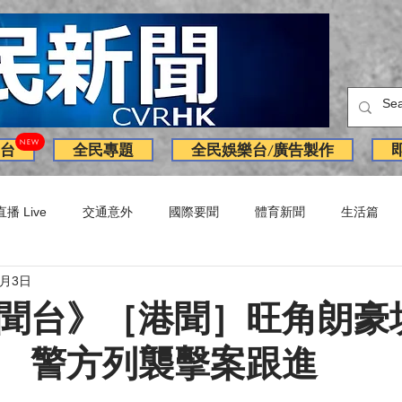
NEW
台
全民專題
全民娛樂台/廣告製作
直播 Live
交通意外
國際要聞
體育新聞
生活篇
7月3日
訪問
獨家
副刊
Latest News
火警
廣告
聞台》［港聞］旺角朗豪
 警方列襲擊案跟進