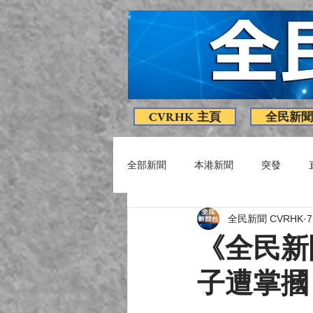
CVRHK 主頁
全民新聞
全部新聞
本港新聞
突發
全民新聞 CVRHK
疫情消息
專題
影片
《全民新
子遭掌摑