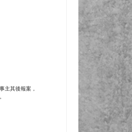
事主其後報案，
。