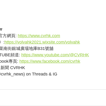

方網頁: 
https://www.cvrhk.com
》:
https://volvahk2021.wixsite.com/volvahk
菜南街銀城廣場地庫B31號舖
UBE頻道: 
https://www.youtube.com/@CVRHK
ook專頁: 
https://www.facebook.com/cvrhk
民新聞 CVRHK
k_news) on Threads & IG