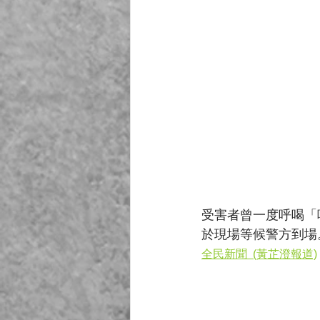
受害者曾一度呼喝「
於現場等候警方到場
全民新聞  (黃芷澄報道)