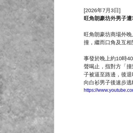
[2026年7月3日]
旺角朗豪坊外男子遭
旺角朗豪坊商場外晚
撞，繼而口角及互相
事發於晚上約10時
聲喝止，指對方「撞
子被逼至路邊，後退
向白衫男子後速步逃
https://www.youtube.