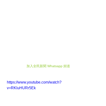
加入全民新聞 Whatsapp 頻道
https://www.youtube.com/watch?
v=RKluHURr5Ek