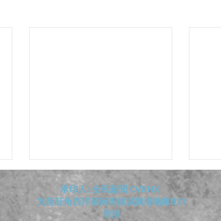
承印人: 全民新聞 CVRHK
九龍旺角西洋菜南街銀城廣場地庫B31
香港