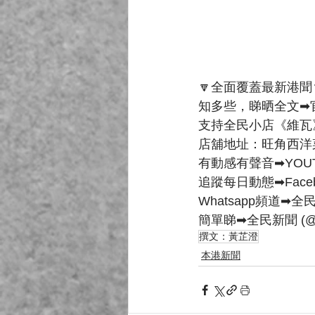
🔽全面覆蓋最新港聞
知多些，睇晒全文➡官
支持全民小店《維瓦
店舖地址：旺角西洋
有動感有聲音➡YOUT
追蹤每日動態➡Faceb
Whatsapp頻道➡全
簡單睇➡全民新聞 (@cvrh
撰文：黃芷澄
本港新聞