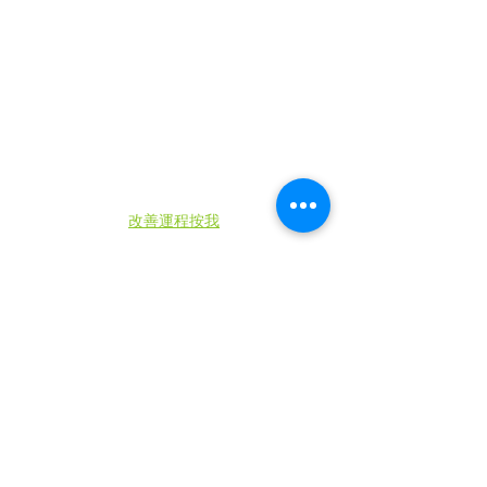
改善運程按我
知多些，睇晒全文➡官方網頁: 
https://www.cvrhk.com
有動感有聲音➡YOUTUBE頻道: 
https://www.youtube.com/@CVRHK
追蹤每日動態➡Facebook專頁: 
https://www.facebook.com/cvrhk
支持全民小店《維
瓦》:
https://volvahk2021.wixsite.com/vo
lvahk