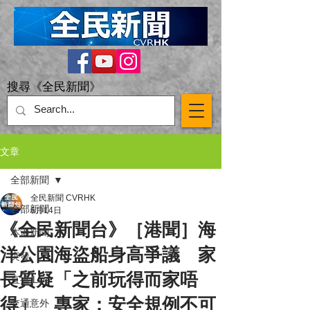
搜尋《全民新聞》
文章
全部新聞
全民新聞 CVRHK
全部新聞
6月14日
《全民新聞台》［港聞］海
本港新聞
洋公園海盜船身高爭議 家
突發
長質疑「之前玩得而家唔
直播 Live
得」 專家：安全規例不可
交通意外