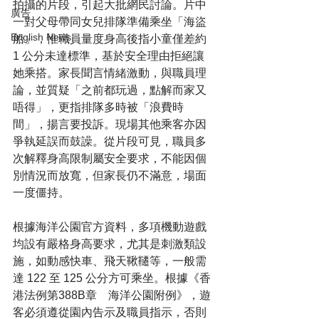
拍攝的片段，引起大批網民討論。片中
廣告
一對父母帶同女兒排隊準備乘坐「海盜
English News
船」，惟職員量度身高後指小童僅差約 
1 公分未達標準，基於安全理由拒絕讓
她乘搭。家長聞言情緒激動，與職員理
論，並質疑「之前都玩過，點解而家又
唔得」，更指排隊多時被「浪費時
間」，揚言要投訴。現場其他乘客亦因
爭執延誤而鼓譟。從片段可見，職員多
次解釋身高限制屬安全要求，不能因個
別情況而放寬，但家長仍不滿意，場面
一度僵持。
根據海洋公園官方資料，多項機動遊戲
均設有嚴格身高要求，尤其是刺激類設
施，如動感快車、飛天鞦韆等，一般需
達 122 至 125 公分方可乘坐。根據《香
港法例第388B章　海洋公園附例》，遊
客必須遵從園內告示及職員指示，否則