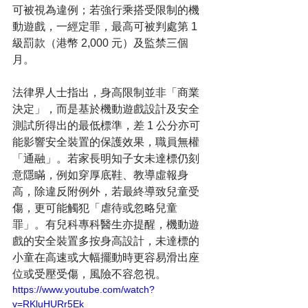
可被視為違例；若強行乘搭受限制的機
動遊戲，一經定罪，最高可被判處第 1 
級罰款（港幣 2,000 元）及監禁三個
月。
法律界人士指出，身高限制並非「商業
決定」，而是基於機動遊戲設計及安全
測試所得出的最低標準，差 1 公分亦可
能影響安全裝置的保護效果，職員無權
「通融」。若家長明知子女未達標仍刻
意隱瞞，例如穿厚底鞋、教導虛報身
高，除違反附例外，若最終導致兒童受
傷，更可能觸犯「虐待或忽略兒童
罪」。有兒科專科醫生亦提醒，機動遊
戲的安全裝置多按身高設計，未達標的
小童在高速或大幅擺動時更容易滑出座
位或受壓受傷，風險不容忽視。
https://www.youtube.com/watch?
v=RKluHURr5Ek