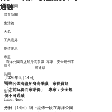
通融
國際要聞
體育新聞
生活篇
天氣
工業意外
疫情消息
專題
海洋公園海盜船身高爭議  專家：安全規例不
影片
可通融
訪問
[2026年6月14日]
獨家
海洋公園海盜船身高爭議　家長質疑
「之前玩得而家唔得」　專家：安全規
副刊
例不可通融
Latest News
今日（14日）網上流傳一段在海洋公園
火警