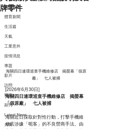
牌零件
國際要聞
體育新聞
生活篇
天氣
工業意外
疫情消息
專題
海關四日連環巡查手機維修店　揭螢幕「假原
影片
廠」　七人被捕
訪問
[2026年6月30日]
獨家
海關四日連環巡查手機維修店　揭螢幕
「假原廠」　七人被捕
副刊
Latest News
海關近日採取針對性行動，打擊手機維
修店涉嫌「呃客」的不良營商手法。由
火警