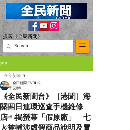
搜尋《全民新聞》
文章
全部新聞
全民新聞 CVRHK
全部新聞
6月30日
《全民新聞台》［港聞］海
本港新聞
關四日連環巡查手機維修
突發
店 揭螢幕「假原廠」 七
直播 Live
人被捕涉虛假商品說明及冒
交通意外