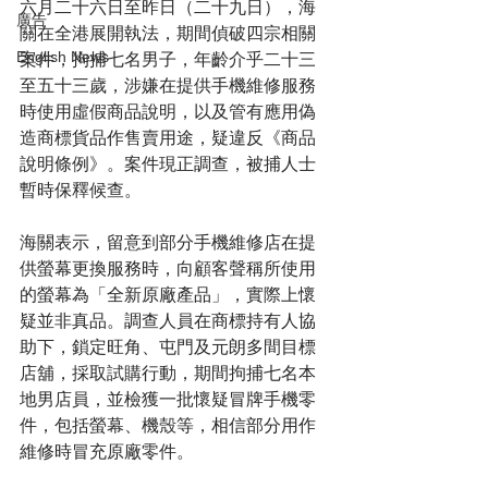
六月二十六日至昨日（二十九日），海
廣告
關在全港展開執法，期間偵破四宗相關
English News
案件，拘捕七名男子，年齡介乎二十三
至五十三歲，涉嫌在提供手機維修服務
時使用虛假商品說明，以及管有應用偽
造商標貨品作售賣用途，疑違反《商品
說明條例》。案件現正調查，被捕人士
暫時保釋候查。
海關表示，留意到部分手機維修店在提
供螢幕更換服務時，向顧客聲稱所使用
的螢幕為「全新原廠產品」，實際上懷
疑並非真品。調查人員在商標持有人協
助下，鎖定旺角、屯門及元朗多間目標
店舖，採取試購行動，期間拘捕七名本
地男店員，並檢獲一批懷疑冒牌手機零
件，包括螢幕、機殼等，相信部分用作
維修時冒充原廠零件。