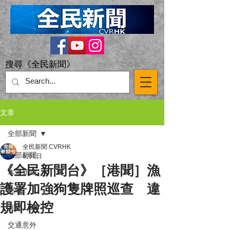
搜尋《全民新聞》
文章
全部新聞
全民新聞 CVRHK
全部新聞
6月1日
《全民新聞台》［港聞］漁
本港新聞
護署加強狗隻牌照巡查 違
突發
規即檢控
直播 Live
交通意外