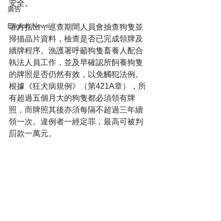
安全。
廣告
English News
署方指出，巡查期間人員會抽查狗隻並
掃描晶片資料，檢查是否已完成領牌及
續牌程序。漁護署呼籲狗隻畜養人配合
執法人員工作，並及早確認所飼養狗隻
的牌照是否仍然有效，以免觸犯法例。
根據《狂犬病規例》（第421A章），所
有超過五個月大的狗隻都必須領有牌
照，而牌照其後亦須每隔不超過三年續
領一次。違例者一經定罪，最高可被判
罰款一萬元。