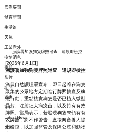
國際要聞
體育新聞
生活篇
天氣
工業意外
漁護署加強狗隻牌照巡查　違規即檢控
疫情消息
[2026年6月1日]
專題
漁護署加強狗隻牌照巡查　違規即檢控
影片
漁農自然護理署宣布，即日起將在狗隻
訪問
聚集的公眾地方定期進行牌照抽查及執
獨家
法行動，重點核實狗隻是否已植入微型
晶片、注射狂犬病疫苗，以及持有有效
副刊
牌照。當局表示，若發現狗隻未領有有
Latest News
效牌照，將不作警告，直接向畜養人提
出檢控，以加強監管及保障公眾和動物
火警