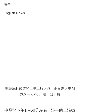
廣告
English News
牛頭角彩霞道的士剷上行人路　兩女途人重創
昏迷一人不治
攝：彭巧晴
事發於下午1時50分左右，涉事的士沿振