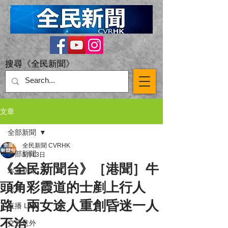
搜尋《全民新聞》
文章
全部新聞
全民新聞 CVRHK
全部新聞
5月13日
《全民新聞台》［港聞］牛
本港新聞
頭角彩霞道的士剷上行人
突發
路 兩女途人重創昏迷一人
直播 Live
不治
交通意外