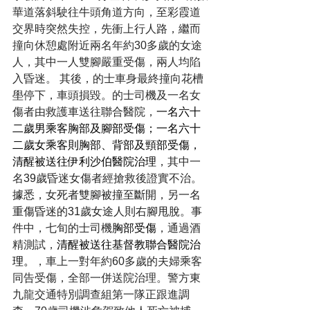
華道落斜駛往牛頭角道方向，至彩霞道
交界時突然失控，先衝上行人路，繼而
撞向休憩處附近兩名年約30多歲的女途
人，其中一人雙腳嚴重受傷，兩人均陷
入昏迷。 其後，的士車身最終撞向花槽
壆停下，車頭損毀。的士司機及一名女
傷者由救護車送往聯合醫院，
一名六十
二歲男乘客胸部及腳部受傷；一名六十
二歲女乘客則胸部、背部及頸部受傷，
清醒被送往伊利沙伯醫院治理
，其中一
名
39歲
昏迷女傷者經搶救後證實不治。 
據悉，女死者雙腳被撞至斷開，另一名
重傷昏迷的31歲女途人則右腳甩脫。
事
件中，七旬的士司機
胸部受傷
，通過酒
精測試，
清醒被送往基督教聯合醫院治
理。
，車上一對年約60多歲的夫婦乘客
同告受傷，全部一併送院治理。警方東
九龍交通特別調查組第一隊正跟進調