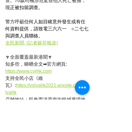
查。70歲司機涉危駕致他人死亡被捕，
現正被扣留調查。
警方呼籲
任何人如目睹意外發生或有任
何資料提供，請致電三六六一　○二七七
與調查人員聯絡。
全民新聞  (記者蘇菲報道)
🔽全面覆蓋最新港聞🔽
知多些，睇晒全文➡官方網頁: 
https://www.cvrhk.com
支持全民小店《維
瓦》:
https://volvahk2021.wixsite.com/vo
lvahk
店舖地址：旺角西洋菜南街銀城廣場地
庫B31號舖
有動感有聲音➡YOUTUBE頻道: 
https://www.youtube.com/@CVRHK
追蹤每日動態➡Facebook專頁: 