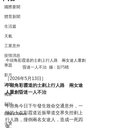
國際要聞
體育新聞
生活篇
天氣
工業意外
疫情消息
牛頭角彩霞道的士剷上行人路　兩女途人重創
專題
昏迷一人不治
攝：彭巧晴
影片
［2026年5月13日］
訪問
牛頭角彩霞道的士剷上行人路　兩女途
人重創昏迷一人不治
獨家
副刊
牛頭角今日下午發生致命交通意外，一
輛的士在彩霞道近振華道交界失控剷上
Latest News
行人路，撞倒兩名女途人，造成一死四
火警
傷。