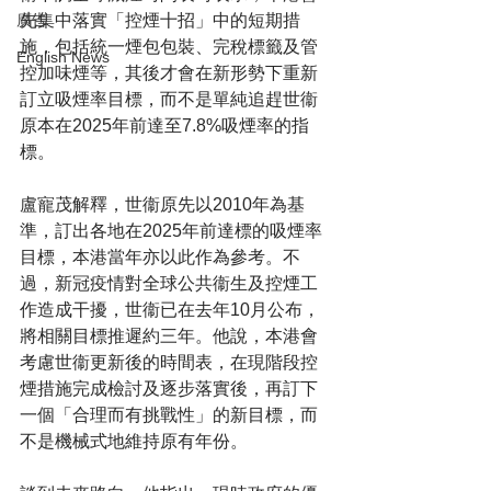
先集中落實「控煙十招」中的短期措
廣告
施，包括統一煙包包裝、完稅標籤及管
English News
控加味煙等，其後才會在新形勢下重新
訂立吸煙率目標，而不是單純追趕世衞
原本在2025年前達至7.8%吸煙率的指
標。
盧寵茂解釋，世衞原先以2010年為基
準，訂出各地在2025年前達標的吸煙率
目標，本港當年亦以此作為參考。不
過，新冠疫情對全球公共衞生及控煙工
作造成干擾，世衞已在去年10月公布，
將相關目標推遲約三年。他說，本港會
考慮世衞更新後的時間表，在現階段控
煙措施完成檢討及逐步落實後，再訂下
一個「合理而有挑戰性」的新目標，而
不是機械式地維持原有年份。