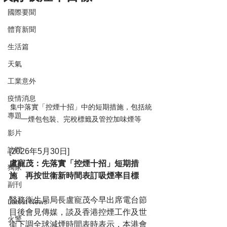
國際要聞
體育新聞
生活篇
天氣
工業意外
疫情消息
集中落實「控煙十招」中的短期措施，包括統
專題
一煙包包裝、完稅標籤及管控加味煙等
影片
訪問
[2026年5月30日]
盧寵茂：先落實「控煙十招」短期措
獨家
施　再按世衞新時間表訂吸煙率目標
副刊
醫務衞生局局長盧寵茂今早出席電台節
Latest News
目後會見傳媒，談及香港控煙工作及世
火警
衞下調全球減煙時間表時表示，本港會