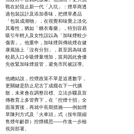
戰在於阻止新一代「入坑」：煙草商透
過包裝設計及添加香味，把煙草產品
「包裝成潮物」，在視覺和味覺上淡化
其毒性，猶如「糖衣毒藥」，特別容易
吸引年輕人及女性誤以為「加味煙較少
傷害」。他重申，加味煙與傳統煙在健
康風險上「沒有分別」，甚至因為味道
較易入口令吸煙量增加，當局因此會優
先收緊加味煙規管，避免市民被誤導。
他總結說，控煙政策不單是追逐數字，
更關鍵是防止尼古丁成癮在下一代擴
散，未來會在調整目標、立法步驟及宣
傳教育上多管齊下，在「控煙十招」全
面落實後，再就中長期措施——例如煙
草陳列方式及「火車頭」式（按年限縮
售煙年齡群）控煙構思——作進一步檢
視與部署。