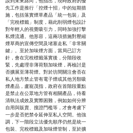
談到未來路向，他指出，現時政府的優
先工作是推行「控煙十招」中的短期措
施，包括落實煙草產品「統一包裝」及
「完稅標籤」制度，藉此削弱煙包設計
對年輕人的視覺吸引力，同時加強打擊
私煙流通。他形容，這兩項措施對壓縮
煙草商的宣傳空間及堵塞走私「非常關
鍵」。至於加味煙方面，當局已訂方
針，會在完稅標籤落實後，分階段收
緊，先處理非薄荷類加味煙，再檢討是
否擴展至薄荷煙。對於坊間關注會否在
私人地方禁止管有電子煙或其他另類吸
煙產品，盧寵茂指，政府在首階段重點
是禁止在公眾地方管有相關產品，待看
清執法成效及實際困難，例如如何分辨
自用與販賣、搜證門檻等，才會考慮下
一步是否把禁令延伸至私人空間。他強
調，下一階段立法優先順序仍然是統一
包裝、完稅標籤及加味煙管制，至於擴