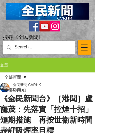
搜尋《全民新聞》
文章
全部新聞
全民新聞 CVRHK
全部新聞
5月30日
《全民新聞台》［港聞］盧
本港新聞
寵茂：先落實「控煙十招」
突發
短期措施 再按世衞新時間
直播 Live
表訂吸煙率目標
交通意外