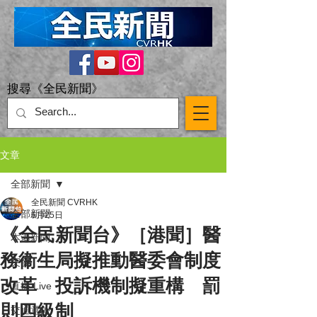
搜尋《全民新聞》
文章
全部新聞
全民新聞 CVRHK
全部新聞
6月25日
《全民新聞台》［港聞］醫
本港新聞
務衞生局擬推動醫委會制度
突發
改革 投訴機制擬重構 罰
直播 Live
則四級制
交通意外