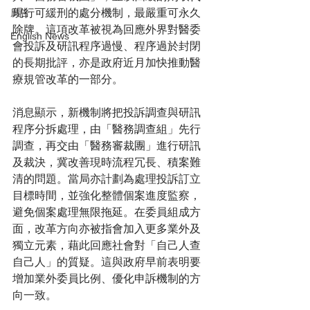
現行可緩刑的處分機制，最嚴重可永久
廣告
除牌。這項改革被視為回應外界對醫委
English News
會投訴及研訊程序過慢、程序過於封閉
的長期批評，亦是政府近月加快推動醫
療規管改革的一部分。
消息顯示，新機制將把投訴調查與研訊
程序分拆處理，由「醫務調查組」先行
調查，再交由「醫務審裁團」進行研訊
及裁決，冀改善現時流程冗長、積案難
清的問題。當局亦計劃為處理投訴訂立
目標時間，並強化整體個案進度監察，
避免個案處理無限拖延。在委員組成方
面，改革方向亦被指會加入更多業外及
獨立元素，藉此回應社會對「自己人查
自己人」的質疑。這與政府早前表明要
增加業外委員比例、優化申訴機制的方
向一致。