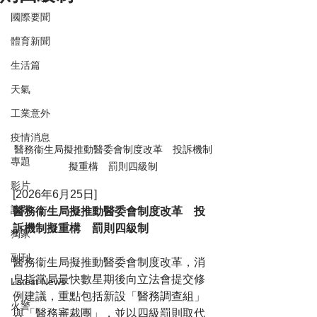
國際要聞
體育新聞
生活篇
天氣
工業意外
疫情消息
醫務衞生局擬推動醫委會制度改革　投訴機制
專題
擬重構　罰則四級制
影片
[2026年6月25日]
訪問
醫務衞生局擬推動醫委會制度改革　投
訴機制擬重構　罰則四級制
獨家
副刊
醫務衞生局擬推動醫委會制度改革，消
息指當局最快數星期後向立法會提交修
Latest News
例建議，重點包括新設「醫務調查組」
火警
與「醫務審裁團」，並以四級罰則取代