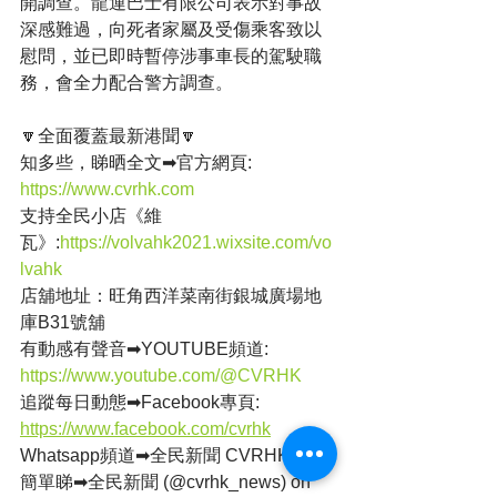
開調查。
龍運巴士有限公司表示對事故
深感難過，向死者家屬及受傷乘客致以
慰問，並已即時暫停涉事車長的駕駛職
務，會全力配合警方調查。
🔽全面覆蓋最新港聞🔽
知多些，睇晒全文➡官方網頁: 
https://www.cvrhk.com
支持全民小店《維
瓦》:
https://volvahk2021.wixsite.com/vo
lvahk
店舖地址：旺角西洋菜南街銀城廣場地
庫B31號舖
有動感有聲音➡YOUTUBE頻道: 
https://www.youtube.com/@CVRHK
追蹤每日動態➡Facebook專頁: 
https://www.facebook.com/cvrhk
Whatsapp頻道➡全民新聞 CVRHK
簡單睇➡全民新聞 (@cvrhk_news) on 