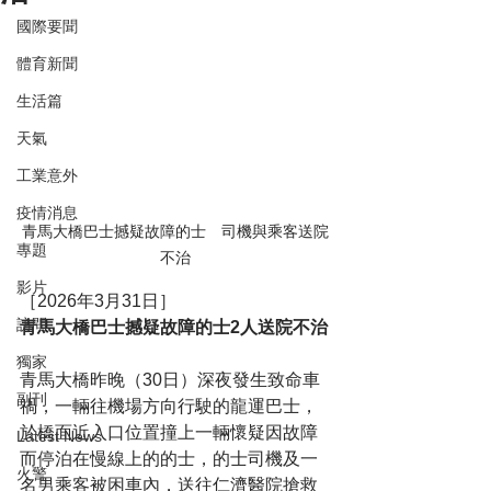
國際要聞
體育新聞
生活篇
天氣
工業意外
疫情消息
青馬大橋巴士撼疑故障的士　司機與乘客送院
專題
不治
影片
［2026年3月31日］
訪問
青馬大橋巴士撼疑故障的士2人送院不治
獨家
青馬大橋昨晚（30日）深夜發生致命車
副刊
禍，一輛往機場方向行駛的龍運巴士，
於橋面近入口位置撞上一輛懷疑因故障
Latest News
而停泊在慢線上的的士，的士司機及一
火警
名男乘客被困車內，送往仁濟醫院搶救