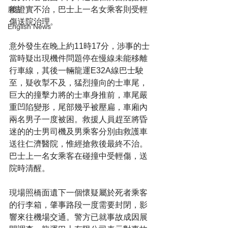
後證實不治，巴士上一名女乘客則受輕
廣告
傷送院治理。
English News
意外發生在晚上約11時17分，涉事的士
當時疑出現機件問題停在慢線未能移離
行車線，其後一輛龍運E32A線巴士駛
至，疑收掣不及，猛烈撞向的士車尾，
巨大的撞擊力將的士車身推前，車尾嚴
重凹陷變形，尾部幾乎被壓扁，車廂內
兩名男子一度被困。救援人員趕至將昏
迷的的士男司機及男乘客分別由救護車
送往仁濟醫院，惟經搶救後最終不治。
巴士上一名女乘客在碰撞中受輕傷，送
院時清醒。
現場照橋面遺下一個懷疑屬於死者乘客
的行李箱，肇事路段一度需要封閉，影
響來往機場交通。警方已就事故成因展