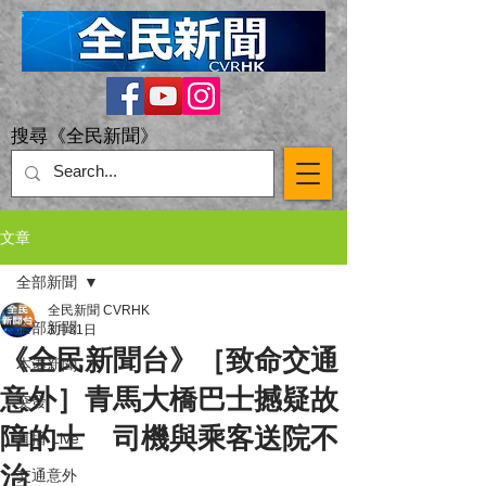
搜尋《全民新聞》
文章
全部新聞
全民新聞 CVRHK
全部新聞
3月31日
《全民新聞台》［致命交通
本港新聞
意外］青馬大橋巴士撼疑故
突發
障的士 司機與乘客送院不
直播 Live
治
交通意外