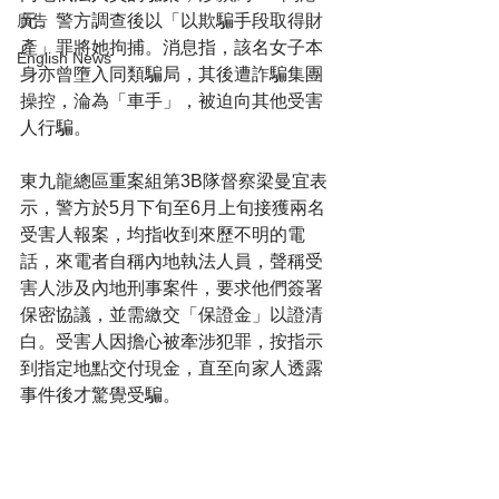
元。警方調查後以「以欺騙手段取得財
廣告
產」罪將她拘捕。消息指，該名女子本
English News
身亦曾墮入同類騙局，其後遭詐騙集團
操控，淪為「車手」，被迫向其他受害
人行騙。
東九龍總區重案組第3B隊督察梁曼宜表
示，警方於5月下旬至6月上旬接獲兩名
受害人報案，均指收到來歷不明的電
話，來電者自稱內地執法人員，聲稱受
害人涉及內地刑事案件，要求他們簽署
保密協議，並需繳交「保證金」以證清
白。受害人因擔心被牽涉犯罪，按指示
到指定地點交付現金，直至向家人透露
事件後才驚覺受騙。