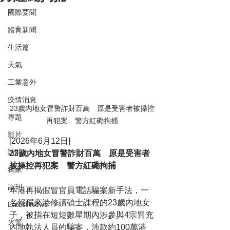
國際要聞
體育新聞
生活篇
天氣
工業意外
疫情消息
23歲內地女冒警詐財百萬　原是受害者被操控
專題
再犯案　警方紅磡拘捕
影片
[2026年6月12日]
訪問
23歲內地女冒警詐財百萬　原是受害者
被操控再犯案　警方紅磡拘捕
獨家
副刊
本港再揭假冒官員電話騙案新手法，一
名報稱來港修讀碩士課程的23歲內地女
Latest News
子，被指在短短數星期內涉參與4宗冒充
火警
內地執法人員的騙案，涉款約100萬港