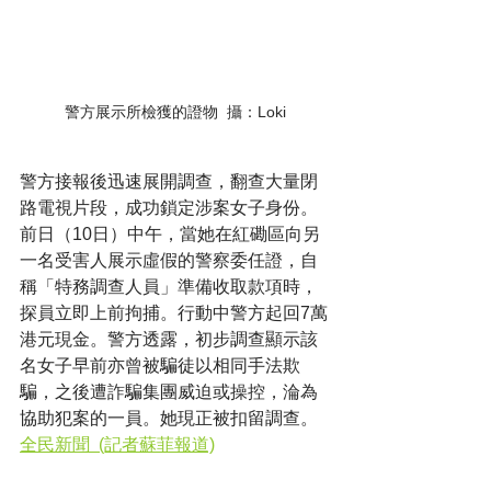
警方展示所檢獲的證物  攝：Loki
警方接報後迅速展開調查，翻查大量閉
路電視片段，成功鎖定涉案女子身份。
前日（10日）中午，當她在紅磡區向另
一名受害人展示虛假的警察委任證，自
稱「特務調查人員」準備收取款項時，
探員立即上前拘捕。行動中警方起回7萬
港元現金。警方透露，初步調查顯示該
名女子早前亦曾被騙徒以相同手法欺
騙，之後遭詐騙集團威迫或操控，淪為
協助犯案的一員。她現正被扣留調查。
全民新聞  (記者蘇菲報道)