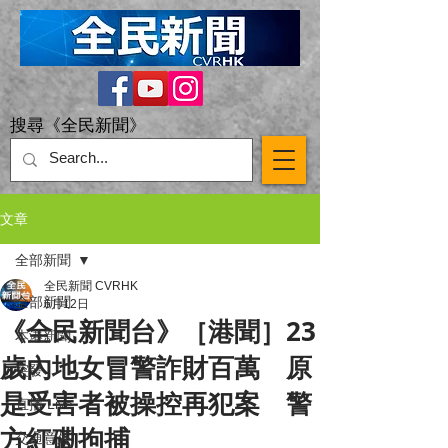
搜尋《全民新聞》
文章
全部新聞
全民新聞 CVRHK
全部新聞
6月12日
《全民新聞台》［港聞］23
本港新聞
歲內地女冒警詐財百萬 原
突發
是受害者被操控再犯案 警
直播 Live
方紅磡拘捕
交通意外