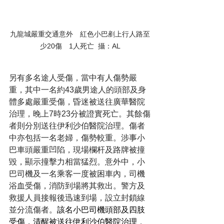
九龍城嚴重交通意外　紅色小巴剷上行人路至
少20傷　1人死亡  攝：AL
另有多名途人受傷，當中有人傷勢嚴
重，其中一名約43歲男途人的頭部及身
體多處嚴重受傷，昏迷被送往廣華醫院
治理，晚上7時23分被證實死亡。其餘傷
者則分別送往伊利沙伯醫院治理。傷者
中亦包括一名老婦，傷勢較重。涉事小
巴車頭嚴重凹陷，現場欄杆及路牌被撞
毀，顯示撞擊力相當猛烈。意外中，小
巴司機及一名乘客一度被困車內，司機
浴血受傷，消防到場將其救出。警方及
救援人員接報後迅速到場，設立封鎖線
並分流傷者。
該名小巴司機頭部及四肢
受傷，清醒被送往伊利沙伯醫院治理
，