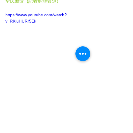
全民新聞  (記者蘇菲報道)
https://www.youtube.com/watch?
v=RKluHURr5Ek
有動感有聲音➡YOUTUBE頻道: 
https://www.youtube.com/@CVRHK
追蹤每日動態➡Facebook專頁: 
https://www.facebook.com/cvrhk
支持全民小店《維
瓦》:
https://volvahk2021.wixsite.com/vo
lvahk
店舖地址：旺角西洋菜南街銀城廣場地
庫B31號舖