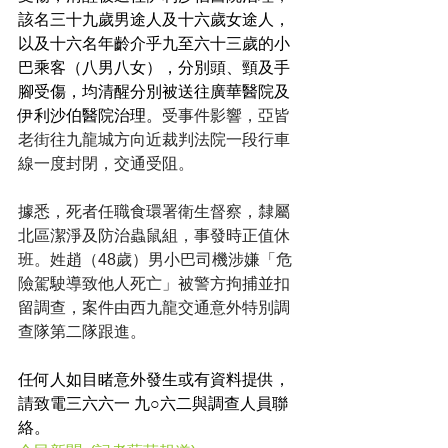
該名三十九歲男途人及十六歲女途人，
以及十六名年齡介乎九至六十三歲的小
巴乘客（八男八女），分別頭、頸及手
腳受傷，均清醒分別被送往廣華醫院及
伊利沙伯醫院治理。
受事件影響，亞皆
老街往九龍城方向近裁判法院一段行車
線一度封閉，交通受阻。
據悉，死者任職食環署衛生督察，隸屬
北區潔淨及防治蟲鼠組，事發時正值休
班。姓趙（48歲）男小巴司機涉嫌「危
險駕駛導致他人死亡」被警方拘捕並扣
留調查，案件由西九龍交通意外特別調
查隊第二隊跟進。
任何人如目睹意外發生或有資料提供，
請致電三六六一 九○六二與調查人員聯
絡。