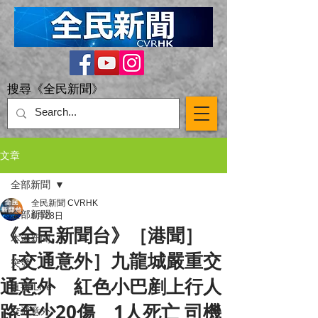
搜尋《全民新聞》
文章
全部新聞
全民新聞 CVRHK
全部新聞
6月28日
《全民新聞台》［港聞］
本港新聞
［交通意外］九龍城嚴重交
突發
通意外 紅色小巴剷上行人
直播 Live
路至少20傷 1人死亡 司機
交通意外