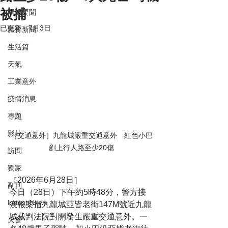
被捕
國際要聞
已更新：
7月3日
體育新聞
生活篇
天氣
工業意外
疫情消息
專題
影片
［交通意外］九龍城嚴重交通意外　紅色小巴
剷上行人路至少20傷
訪問
獨家
［2026年6月28日］
副刊
今日（28日）下午約5時48分，警方接
Latest News
獲報案指九龍城亞皆老街147M號近九龍
城裁判法院對開發生嚴重交通意外。一
火警