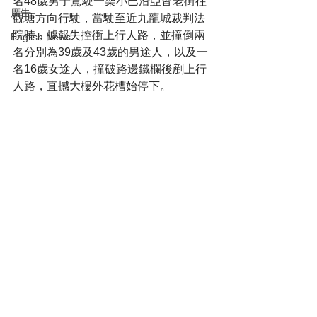
名48歲男子駕駛一架小巴沿亞皆老街往
廣告
觀塘方向行駛，當駛至近九龍城裁判法
院時，據報失控衝上行人路，並撞倒兩
English News
名分別為39歲及43歲的男途人，以及一
名16歲女途人，撞破路邊鐵欄後剷上行
人路，直撼大樓外花槽始停下。